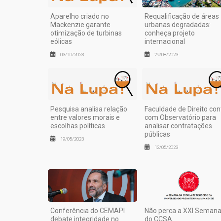
Aparelho criado no
Requalificação de áreas
Mackenzie garante
urbanas degradadas:
otimização de turbinas
conheça projeto
eólicas
internacional
03/10/2023
29/08/2023
Pesquisa analisa relação
Faculdade de Direito con
entre valores morais e
com Observatório para
escolhas políticas
analisar contratações
públicas
19/05/2023
12/05/2023
Conferência do CEMAPI
Não perca a XXI Seman
debate integridade no
do CCSA