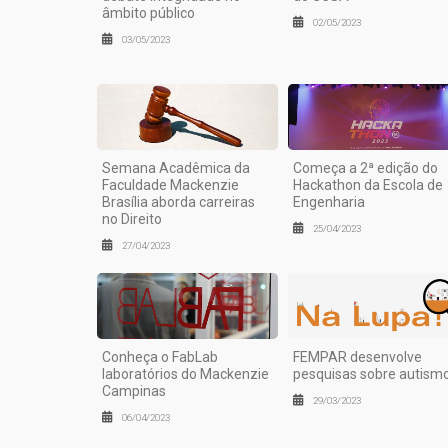
âmbito público
02/05/2023
03/05/2023
Semana Acadêmica da
Começa a 2ª edição do
Faculdade Mackenzie
Hackathon da Escola de
Brasília aborda carreiras
Engenharia
no Direito
25/04/2023
27/04/2023
Conheça o FabLab
FEMPAR desenvolve
laboratórios do Mackenzie
pesquisas sobre autism
Campinas
29/03/2023
06/04/2023