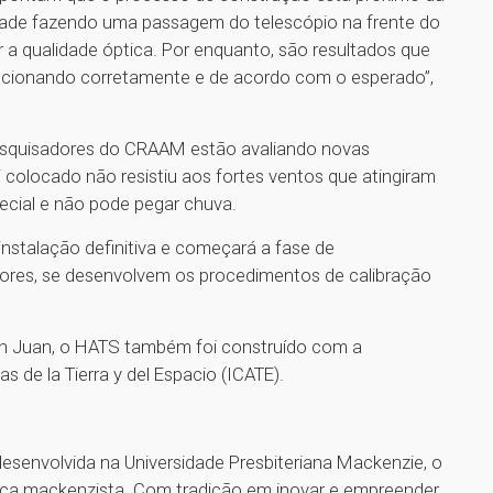
idade fazendo uma passagem do telescópio na frente do
ar a qualidade óptica. Por enquanto, são resultados que
uncionando corretamente e de acordo com o esperado”,
pesquisadores do CRAAM estão avaliando novas
 colocado não resistiu aos fortes ventos que atingiram
ecial e não pode pegar chuva.
nstalação definitiva e começará a fase de
res, se desenvolvem os procedimentos de calibração
n Juan, o HATS também foi construído com a
 de la Tierra y del Espacio (ICATE).
 desenvolvida na Universidade Presbiteriana Mackenzie, o
ica mackenzista. Com tradição em inovar e empreender,