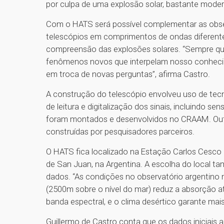
por culpa de uma explosão solar, bastante mode
Com o HATS será possível complementar as obse
telescópios em comprimentos de ondas diferent
compreensão das explosões solares. “Sempre qu
fenômenos novos que interpelam nosso conheci
em troca de novas perguntas”, afirma Castro.
A construção do telescópio envolveu uso de tecn
de leitura e digitalização dos sinais, incluindo s
foram montados e desenvolvidos no CRAAM. Outr
construídas por pesquisadores parceiros.
O HATS fica localizado na Estação Carlos Cesco d
de San Juan, na Argentina. A escolha do local 
dados. “As condições no observatório argentino 
(2500m sobre o nível do mar) reduz a absorção a
banda espectral, e o clima desértico garante mai
Guillermo de Castro conta que os dados iniciai