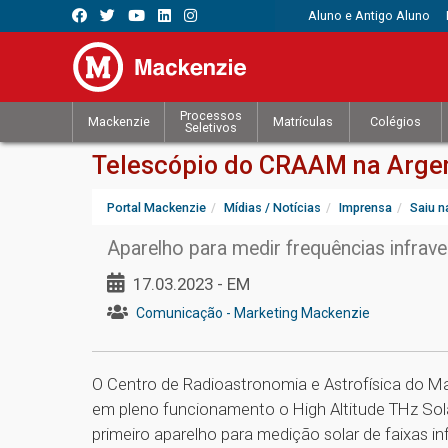
Aluno e Antigo Aluno
Processos
Mackenzie
Matrículas
Colégios
Seletivos
Telescópio do CRAAM na Argent
Portal Mackenzie
Mídias / Notícias
Imprensa
Saiu n
Aparelho para medir frequências infrav
17.03.2023 - EM
Comunicação - Marketing Mackenzie
O Centro de Radioastronomia e Astrofísica do Ma
em pleno funcionamento o High Altitude THz Sol
primeiro aparelho para medição solar de faixas i