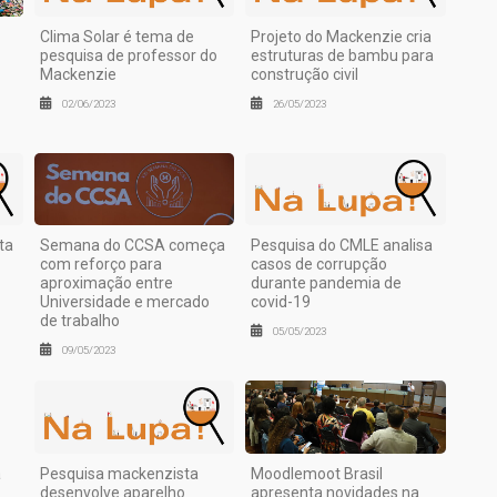
Clima Solar é tema de
Projeto do Mackenzie cria
pesquisa de professor do
estruturas de bambu para
Mackenzie
construção civil
02/06/2023
26/05/2023
ta
Semana do CCSA começa
Pesquisa do CMLE analisa
com reforço para
casos de corrupção
aproximação entre
durante pandemia de
Universidade e mercado
covid-19
de trabalho
05/05/2023
09/05/2023
a
Pesquisa mackenzista
Moodlemoot Brasil
desenvolve aparelho
apresenta novidades na