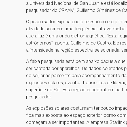
a Universidad Nacional de San Juan e está locali
pesquisador do CRAAM, Guillermo Giménez de Cas
O pesquisador explica que o telescópio é o prime
atividade solar em uma frequência infravermelh
que a luz é uma onda eletromagnética. “Esta reg
astrônomos”, aponta Guillermo de Castro. Ele res
a intensidade na região espectral selecionada, s
A faixa pesquisada está bem abaixo daquela que
ser captada por aparelhos. Os dados coletados pe
do sol, principalmente para acompanhamento das
explosões solares, eventos transientes de liber
superfície do Sol. Esta região espectral, em part
pesquisador.
As explosões solares costumam ter pouco impacto
fica mais exposta ao espaço exterior, como com
começam a ser importantes. A empresa Starlink 