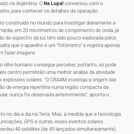
zado na Argentina. O
Na Lupa!
conversou com o
tro, para conhecer os detalhes da operação.
iro construído no mundo para investigar diariamente a
a média, em 20 micrômetros de comprimento de onda, já
ião do espectro da luz tem sido pouco explorada pelos
salta que o aparelho é um "fotômetro" e registra apenas
em fazer imagens.
 o olho humano consegue perceber, portanto, só pode
lo centro permitirão uma melhor análise da atividade
 explosões solares. “O CRAAM investiga a origem das
ação de energia repentina numa região compacta da
icular, nunca foi observada anteriormente”, aponta o
 no dia a dia na Terra. Mas, à medida que a tecnologia
unicações, GPS e outras, esses eventos solares
perdeu 40 satélites (de 49 lançados simultaneamente)