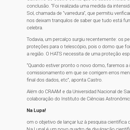
conclusão. “Foi realizada uma medida da intens
Sol, chamada de "varredura", que permitiu verific
nos deixam tranquilos de saber que tudo está f
celebra.
Todavia, um percalço surgiu recentemente: os 
proteções para o telescópio, pois o domo que foi
a região. O HATS necessita de uma proteção esp
“Quando estiver pronto o novo domo, faremos a i
comissionamento em que se corrigem erros meno
final dos dados, etc”, aponta Castro.
Além do CRAAM e da Universidad Nacional de Sa
colaboração do Instituto de Ciências Astronômicas
Na Lupa!
om o objetivo de lançar luz à pesquisa científica
Na Lupa! é um novo quadro de divulgação científ