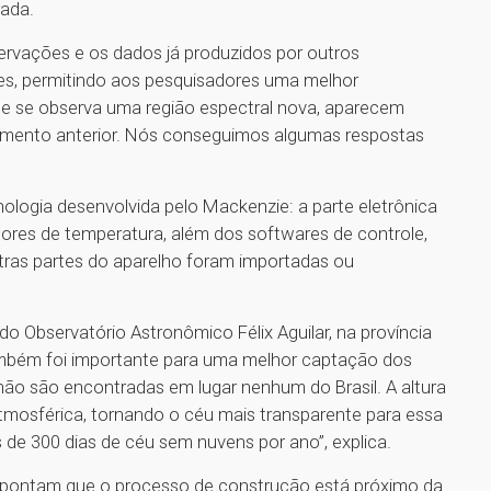
rada.
rvações e os dados já produzidos por outros
es, permitindo aos pesquisadores uma melhor
e se observa uma região espectral nova, aparecem
mento anterior. Nós conseguimos algumas respostas
ologia desenvolvida pelo Mackenzie: a parte eletrônica
ensores de temperatura, além dos softwares de controle,
as partes do aparelho foram importadas ou
o Observatório Astronômico Félix Aguilar, na província
também foi importante para uma melhor captação dos
não são encontradas em lugar nenhum do Brasil. A altura
tmosférica, tornando o céu mais transparente para essa
s de 300 dias de céu sem nuvens por ano”, explica.
s apontam que o processo de construção está próximo da