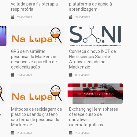
voltado para fisioterapia
plataforma de apoio à
respiratória
aprendizagem
28/04/2023
27/04/2023
GPS sem satélite:
Conheça o novo INCT de
pesquisa do Mackenzie
Neurociência Social e
desenvolve aparelho de
Afetiva sediado no
geolocalização
Mackenzie
14/04/2023
06/04/2023
Métodos de reciclagem de
Exchanging Hemispheres
o
plástico usando grafeno
oferece curso de
são tema de pesquisa do
narrativas
Mackenzie
cinematográficas
23/03/2023
20/03/2023