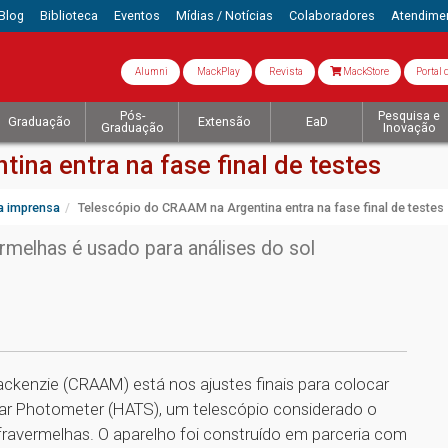
Blog
Biblioteca
Eventos
Mídias / Notícias
Colaboradores
Atendime
Alumni
MackPlay
Revista
MackStore
Portal 
Pós-
Pesquisa e
Graduação
Extensão
EaD
Graduação
Inovação
ina entra na fase final de testes
a imprensa
Telescópio do CRAAM na Argentina entra na fase final de testes
ermelhas é usado para análises do sol
ckenzie (CRAAM) está nos ajustes finais para colocar
ar Photometer (HATS), um telescópio considerado o
nfravermelhas. O aparelho foi construído em parceria com