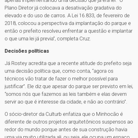
apenas implementando uma decisão que já era lei. “O
Plano Diretor já colocava a desativação gradativa do
elevado e do uso de carros. A Lei 16.833, de fevereiro de
2018, colocou a perspectiva da implantação do parque e
então o prefeito resolveu enfrentar a questão e implantar
o que uma lei já previa”, completa Cruz.
Decisões políticas
Já Rostey acredita que a recente atitude do prefeito seja
uma decisão política que, como conta, “agora os
técnicos vão tratar de fazer o melhor possível para
justificar”. Ele diz que apesar do parque ser previsto em lei,
“somos nós que fazemos as leis também e elas devem
servir ao que é interesse da cidade, e não ao contrário”.
O sócio-diretor da Culturb enfatiza que o Minhocão é
diferente de outros projetos arquitetônicos suspensos ao
redor do mundo porque antes de sua construção havia
uma via muito utilizada ali, ou seja, ele ocupa um espaço