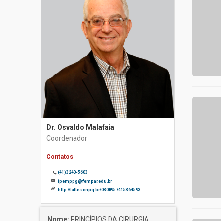
Dr. Osvaldo Malafaia
Coordenador
Contatos
(41)3240-5603
ipemppg@fempar.edu.br
http://lattes.cnpq.br/0300957415364593
Nome:
PRINCÍPIOS DA CIRURGIA