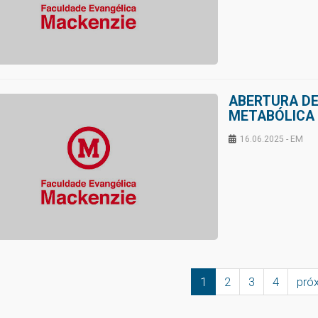
ABERTURA DE
METABÓLICA 
16.06.2025 - EM
1
2
3
4
pró