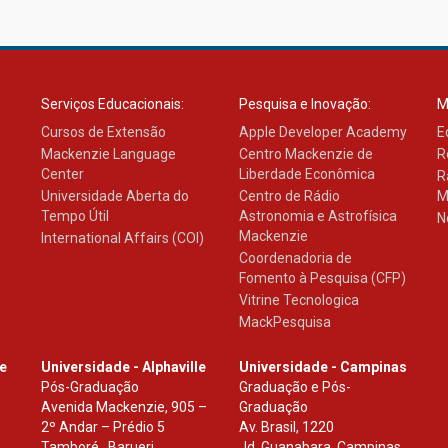
Serviços Educacionais:
Pesquisa e Inovação:
M
Cursos de Extensão
Apple Developer Academy
E
Mackenzie Language
Centro Mackenzie de
R
Center
Liberdade Econômica
R
Universidade Aberta do
Centro de Rádio
M
Tempo Útil
Astronomia e Astrofísica
N
Mackenzie
International Affairs (COI)
Coordenadoria de
Fomento à Pesquisa (CFP)
Vitrine Tecnologica
MackPesquisa
le
Universidade - Alphaville
Universidade - Campinas
Pós-Graduação
Graduação e Pós-
Avenida Mackenzie, 905 –
Graduação
2º Andar – Prédio 5
Av. Brasil, 1220
Tamboré , Barueri
Jd. Guanabara, Campinas