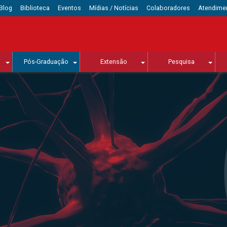
Blog
Biblioteca
Eventos
Mídias / Notícias
Colaboradores
Atendime
Pós-Graduação
Extensão
Pesquisa