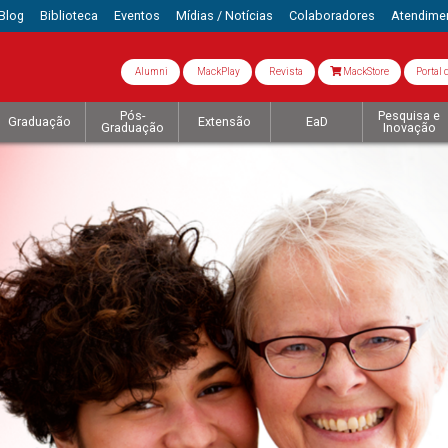
Blog
Biblioteca
Eventos
Mídias / Notícias
Colaboradores
Atendime
Alumni
MackPlay
Revista
MackStore
Portal 
Pós-
Pesquisa e
Graduação
Extensão
EaD
Graduação
Inovação