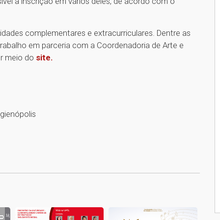
el a inscrição em vários deles, de acordo com o
idades complementares e extracurriculares. Dentre as
rabalho em parceria com a Coordenadoria de Arte e
or meio do
site.
gienópolis
1