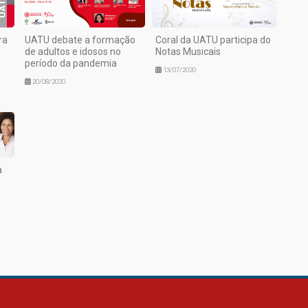
ra
UATU debate a formação
Coral da UATU participa do
de adultos e idosos no
Notas Musicais
período da pandemia
13/07/2020
20/08/2020
a