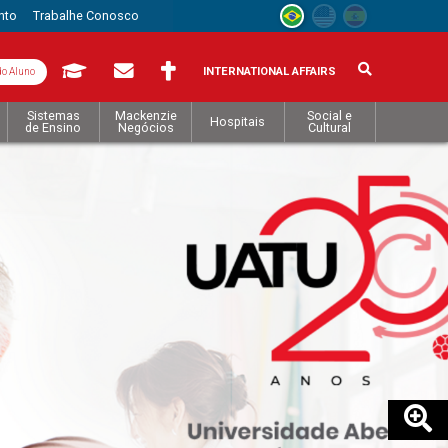
nto
Trabalhe Conosco
INTERNATIONAL AFFAIRS
do Aluno
Sistemas
Mackenzie
Social e
Hospitais
de Ensino
Negócios
Cultural