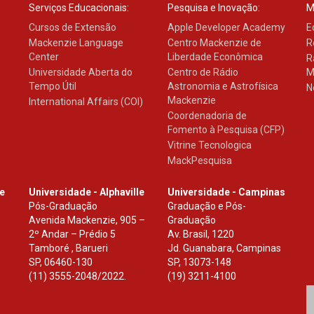
Serviços Educacionais:
Pesquisa e Inovação:
M
Cursos de Extensão
Apple Developer Academy
E
Mackenzie Language
Centro Mackenzie de
R
Center
Liberdade Econômica
R
Universidade Aberta do
Centro de Rádio
M
Tempo Útil
Astronomia e Astrofísica
N
Mackenzie
International Affairs (COI)
Coordenadoria de
Fomento à Pesquisa (CFP)
Vitrine Tecnologica
MackPesquisa
le
Universidade - Alphaville
Universidade - Campinas
Pós-Graduação
Graduação e Pós-
Avenida Mackenzie, 905 –
Graduação
2º Andar – Prédio 5
Av. Brasil, 1220
Tamboré , Barueri
Jd. Guanabara, Campinas
SP
,
06460-130
SP
,
13073-148
(11) 3555-2048/2022.
(19) 3211-4100