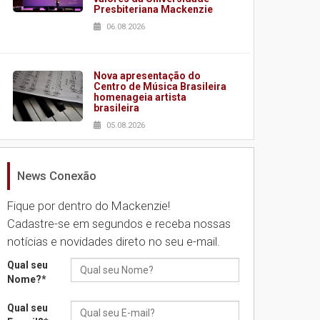
Presbiteriana Mackenzie
06.08.2026
Nova apresentação do
Centro de Música Brasileira
homenageia artista
brasileira
05.08.2026
News Conexão
Universidade Mackenzie
realizará nova edição da
Feira EducationUSA
Fique por dentro do Mackenzie!
05.08.2026
Cadastre-se em segundos e receba nossas
notícias e novidades direto no seu e-mail.
Seminário discute desafios
Qual seu
das novas tecnologias em
Nome?
*
sistemas solares
residenciais
Qual seu
04.08.2026