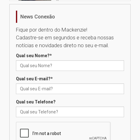
04.08.2026
News Conexão
Como os pais podem investir
na educação dos filhos além da
Fique por dentro do Mackenzie!
escola
Cadastre-se em segundos e receba nossas
04.08.2026
notícias e novidades direto no seu e-mail.
Qual seu Nome?
*
XIII Fórum de Aprendizagem
Transformadora reúne
docentes para debater
inovação e desafios da
Qual seu E-mail?
*
educação superior
04.08.2026
Qual seu Telefone?
Professora do Mackenzie é
finalista do Prêmio Jabuti com
obra sobre ética e arquitetura
contemporânea
04.08.2026