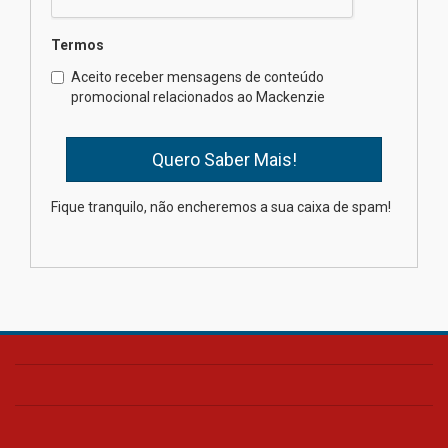
Semana Internacional
Termos
Mackenzie promove parcerias
internacionais
Aceito receber mensagens de conteúdo
promocional relacionados ao Mackenzie
03.08.2026
Oncologista do HUEM ressalta
importância da prevenção e
diagnóstico precoce do câncer
Fique tranquilo, não encheremos a sua caixa de spam!
de pulmão
03.08.2026