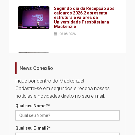
Segundo dia da Recepção aos
calouros 2026.2 apresenta
estrutura e valores da
Universidade Presbiteriana
Mackenzie
06.08.2026
Nova apresentação do Centro
de Música Brasileira
homenageia artista brasileira
News Conexão
05.08.2026
Fique por dentro do Mackenzie!
Cadastre-se em segundos e receba nossas
Universidade Mackenzie
notícias e novidades direto no seu e-mail.
realizará nova edição da Feira
EducationUSA
Qual seu Nome?
*
05.08.2026
Qual seu E-mail?
*
Seminário discute desafios
das novas tecnologias em