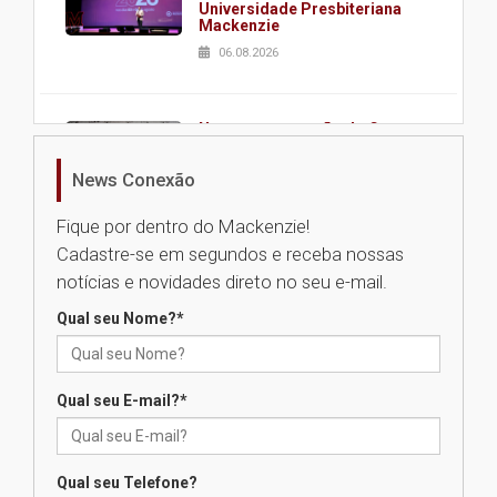
Universidade Presbiteriana
Mackenzie
06.08.2026
Nova apresentação do Centro
de Música Brasileira
homenageia artista brasileira
News Conexão
05.08.2026
Fique por dentro do Mackenzie!
Cadastre-se em segundos e receba nossas
Universidade Mackenzie
notícias e novidades direto no seu e-mail.
realizará nova edição da Feira
EducationUSA
Qual seu Nome?
*
05.08.2026
Qual seu E-mail?
*
Seminário discute desafios
das novas tecnologias em
sistemas solares residenciais
04.08.2026
Qual seu Telefone?