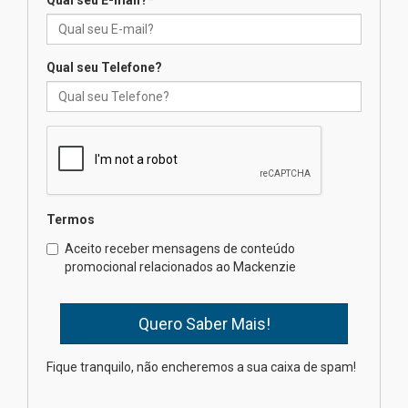
Qual seu E-mail?
*
Mackenzie recepciona os
calouros do segundo semestre
de 2026
04.08.2026
Qual seu Telefone?
Como o Colégio Mackenzie
Brasília prepara seus
estudantes para o PAS antes
mesmo do Ensino Médio
04.08.2026
Termos
Como os pais podem investir
Aceito receber mensagens de conteúdo
na educação dos filhos além da
promocional relacionados ao Mackenzie
escola
04.08.2026
XIII Fórum de Aprendizagem
Fique tranquilo, não encheremos a sua caixa de spam!
Transformadora reúne
docentes para debater
inovação e desafios da