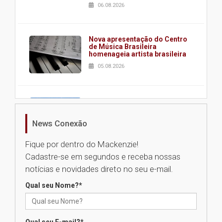
06.08.2026
Nova apresentação do Centro
de Música Brasileira
homenageia artista brasileira
05.08.2026
Universidade Mackenzie
realizará nova edição da Feira
EducationUSA
News Conexão
05.08.2026
Fique por dentro do Mackenzie!
Cadastre-se em segundos e receba nossas
Seminário discute desafios
notícias e novidades direto no seu e-mail.
das novas tecnologias em
sistemas solares residenciais
Qual seu Nome?
*
04.08.2026