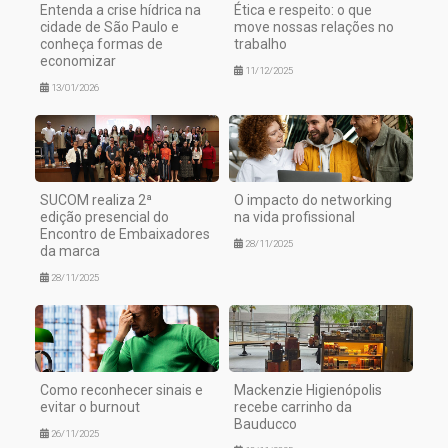
Entenda a crise hídrica na
Ética e respeito: o que
cidade de São Paulo e
move nossas relações no
conheça formas de
trabalho
economizar
11/12/2025
13/01/2026
SUCOM realiza 2ª
O impacto do networking
edição presencial do
na vida profissional
Encontro de Embaixadores
28/11/2025
da marca
28/11/2025
Como reconhecer sinais e
Mackenzie Higienópolis
evitar o burnout
recebe carrinho da
Bauducco
26/11/2025