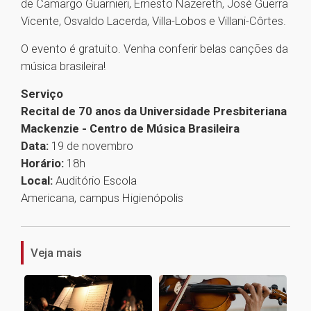
de Camargo Guarnieri, Ernesto Nazereth, José Guerra
Vicente, Osvaldo Lacerda, Villa-Lobos e Villani-Côrtes.
O evento é gratuito. Venha conferir belas canções da
música brasileira!
Serviço
Recital de 70 anos da Universidade Presbiteriana
Mackenzie - Centro de Música Brasileira
Data:
19 de novembro
Horário:
18h
Local:
Auditório Escola
Americana, campus Higienópolis
1
Veja mais