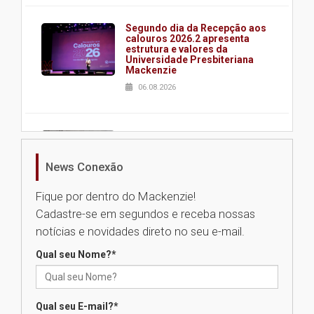
Segundo dia da Recepção aos
calouros 2026.2 apresenta
estrutura e valores da
Universidade Presbiteriana
Mackenzie
06.08.2026
Nova apresentação do Centro
de Música Brasileira
homenageia artista brasileira
News Conexão
05.08.2026
Fique por dentro do Mackenzie!
Cadastre-se em segundos e receba nossas
Universidade Mackenzie
notícias e novidades direto no seu e-mail.
realizará nova edição da Feira
EducationUSA
Qual seu Nome?
*
05.08.2026
Qual seu E-mail?
*
Seminário discute desafios