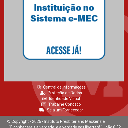
Central de Informações
Proteção de Dados
Identidade Visual
Trabalhe Conosco
Seja um Fornecedor
© Copyright - 2026 - Instituto Presbiteriano Mackenzie
"E conhecereis a verdade, e a verdade vos libertará." João 8:32