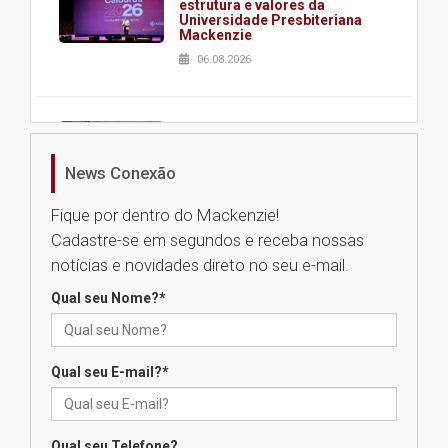
estrutura e valores da
Universidade Presbiteriana
Mackenzie
06.08.2026
Nova apresentação do Centro
de Música Brasileira
homenageia artista brasileira
News Conexão
05.08.2026
Fique por dentro do Mackenzie!
Cadastre-se em segundos e receba nossas
Universidade Mackenzie
notícias e novidades direto no seu e-mail.
realizará nova edição da Feira
EducationUSA
Qual seu Nome?
*
05.08.2026
Qual seu E-mail?
*
Seminário discute desafios
das novas tecnologias em
sistemas solares residenciais
04.08.2026
Qual seu Telefone?