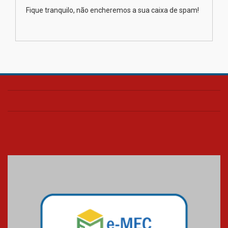
diagnóstico precoce do câncer
Fique tranquilo, não encheremos a sua caixa de spam!
de pulmão
03.08.2026