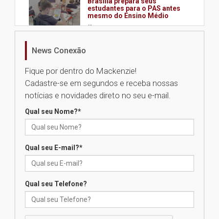
Brasília prepara seus
estudantes para o PAS antes
mesmo do Ensino Médio
04.08.2026
News Conexão
Como os pais podem investir
na educação dos filhos além da
Fique por dentro do Mackenzie!
escola
Cadastre-se em segundos e receba nossas
04.08.2026
notícias e novidades direto no seu e-mail.
Qual seu Nome?
*
XIII Fórum de Aprendizagem
Transformadora reúne
docentes para debater
inovação e desafios da
Qual seu E-mail?
*
educação superior
04.08.2026
Qual seu Telefone?
Professora do Mackenzie é
finalista do Prêmio Jabuti com
obra sobre ética e arquitetura
contemporânea