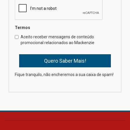
04.08.2026
Semana Internacional
Termos
Mackenzie promove parcerias
internacionais
Aceito receber mensagens de conteúdo
promocional relacionados ao Mackenzie
03.08.2026
Oncologista do HUEM ressalta
importância da prevenção e
diagnóstico precoce do câncer
Fique tranquilo, não encheremos a sua caixa de spam!
de pulmão
03.08.2026