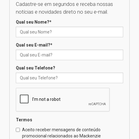
Cadastre-se em segundos e receba nossas
Seminário discute desafios
notícias e novidades direto no seu e-mail.
das novas tecnologias em
sistemas solares residenciais
Qual seu Nome?
*
04.08.2026
Qual seu E-mail?
*
Mackenzie recepciona os
calouros do segundo semestre
de 2026
04.08.2026
Qual seu Telefone?
Como o Colégio Mackenzie
Brasília prepara seus
estudantes para o PAS antes
mesmo do Ensino Médio
04.08.2026
Termos
Como os pais podem investir
Aceito receber mensagens de conteúdo
na educação dos filhos além da
promocional relacionados ao Mackenzie
escola