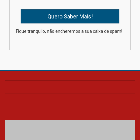
04.08.2026
XIII Fórum de Aprendizagem
Fique tranquilo, não encheremos a sua caixa de spam!
Transformadora reúne
docentes para debater
inovação e desafios da
educação superior
04.08.2026