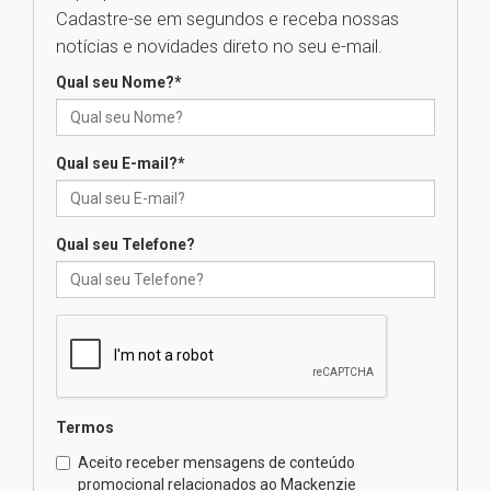
Cadastre-se em segundos e receba nossas
Seminário discute desafios
notícias e novidades direto no seu e-mail.
das novas tecnologias em
sistemas solares residenciais
Qual seu Nome?
*
04.08.2026
Qual seu E-mail?
*
Mackenzie recepciona os
calouros do segundo semestre
de 2026
04.08.2026
Qual seu Telefone?
Como o Colégio Mackenzie
Brasília prepara seus
estudantes para o PAS antes
mesmo do Ensino Médio
04.08.2026
Termos
Como os pais podem investir
Aceito receber mensagens de conteúdo
na educação dos filhos além da
promocional relacionados ao Mackenzie
escola