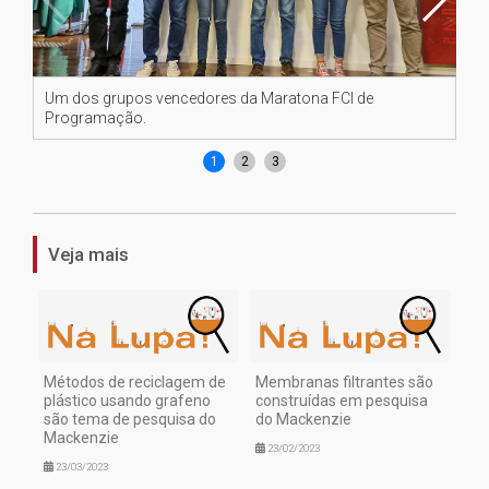
Um dos grupos vencedores da Maratona FCI de
Um
Programação.
Pr
1
2
3
Veja mais
Métodos de reciclagem de
Membranas filtrantes são
plástico usando grafeno
construídas em pesquisa
são tema de pesquisa do
do Mackenzie
Mackenzie
23/02/2023
23/03/2023