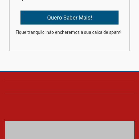
04.08.2026
XIII Fórum de Aprendizagem
Fique tranquilo, não encheremos a sua caixa de spam!
Transformadora reúne
docentes para debater
inovação e desafios da
educação superior
04.08.2026