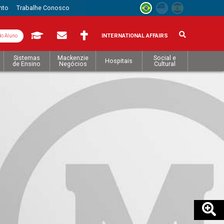
nto
Trabalhe Conosco
INTERNATIONAL AFFAIRS
do Aluno
Sistemas
Mackenzie
Social e
Hospitais
de Ensino
Negócios
Cultural