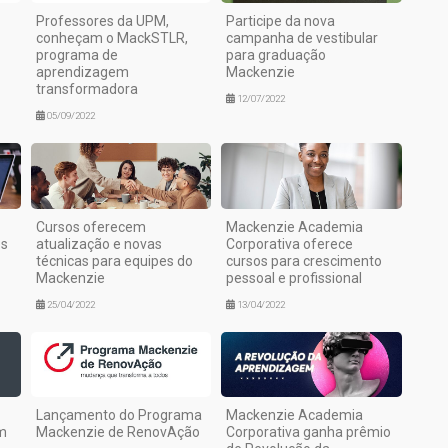
Professores da UPM,
Participe da nova
conheçam o MackSTLR,
campanha de vestibular
programa de
para graduação
aprendizagem
Mackenzie
transformadora
12/07/2022
05/09/2022
Cursos oferecem
Mackenzie Academia
os
atualização e novas
Corporativa oferece
técnicas para equipes do
cursos para crescimento
Mackenzie
pessoal e profissional
25/04/2022
13/04/2022
Lançamento do Programa
Mackenzie Academia
m
Mackenzie de RenovAção
Corporativa ganha prêmio