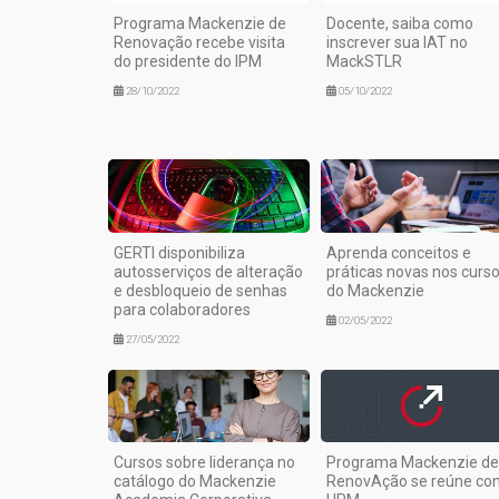
Programa Mackenzie de
Docente, saiba como
Renovação recebe visita
inscrever sua IAT no
do presidente do IPM
MackSTLR
28/10/2022
05/10/2022
GERTI disponibiliza
Aprenda conceitos e
autosserviços de alteração
práticas novas nos curs
e desbloqueio de senhas
do Mackenzie
para colaboradores
02/05/2022
27/05/2022
Cursos sobre liderança no
Programa Mackenzie de
catálogo do Mackenzie
RenovAção se reúne co