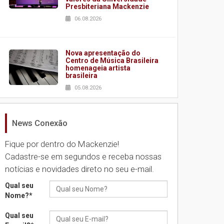
Presbiteriana Mackenzie
06.08.2026
Nova apresentação do
Centro de Música Brasileira
homenageia artista
brasileira
05.08.2026
News Conexão
Universidade Mackenzie
realizará nova edição da
Feira EducationUSA
Fique por dentro do Mackenzie!
05.08.2026
Cadastre-se em segundos e receba nossas
notícias e novidades direto no seu e-mail.
Seminário discute desafios
Qual seu
das novas tecnologias em
Nome?
*
sistemas solares
residenciais
Qual seu
04.08.2026