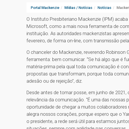
Portal Mackenzie
Mídias / Notícias
Notícias
Macken
O Instituto Presbiteriano Mackenzie (IPM) acaba d
Microsoft, como a mais nova ferramenta de comu
instituição. As autoridades mackenzistas apresen
fevereiro, de forma on-line, com transmissão pel
O chanceler do Mackenzie, reverendo Robinson Gr
ferramenta: bem comunicar. “Se há algo que é f
matéria-prima pela qual toda comunicação é const
propostas que transformam, porque toda comunic
adesão ou de rejeição”, diz.
Desde antes de tomar posse, em junho de 2021, o
relevância da comunicação. “É uma das nossas pri
oportunidade de chegar a muitos colaboradores 
alegra nossos corações, porque espero que o Yam
o presidente, a rede será útil para estarmos jun
situações, sempre com agilidade nas conversas.