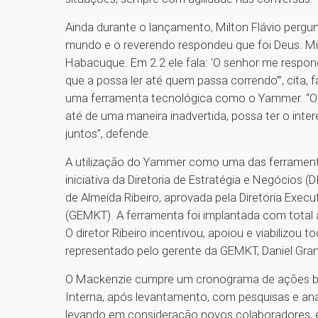
Ainda durante o lançamento, Milton Flávio pergu
mundo e o reverendo respondeu que foi Deus. Mil
Habacuque. Em 2.2 ele fala: 'O senhor me respond
que a possa ler até quem passa correndo’”, cita
uma ferramenta tecnológica como o Yammer. “O 
até de uma maneira inadvertida, possa ter o int
juntos”, defende.
A utilização do Yammer como uma das ferramen
iniciativa da Diretoria de Estratégia e Negócios
de Almeida Ribeiro, aprovada pela Diretoria Execu
(GEMKT). A ferramenta foi implantada com total 
O diretor Ribeiro incentivou, apoiou e viabilizou 
representado pelo gerente da GEMKT, Daniel Gran
O Mackenzie cumpre um cronograma de ações b
Interna, após levantamento, com pesquisas e aná
levando em consideração novos colaboradores, est