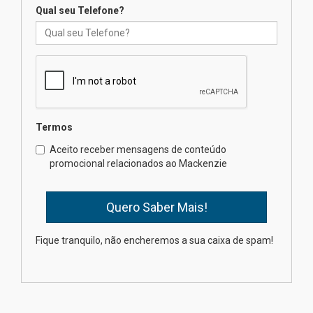
Qual seu Telefone?
Professora do Mackenzie é
finalista do Prêmio Jabuti com
obra sobre ética e arquitetura
contemporânea
04.08.2026
Semana Internacional
Termos
Mackenzie promove parcerias
internacionais
Aceito receber mensagens de conteúdo
promocional relacionados ao Mackenzie
03.08.2026
Oncologista do HUEM ressalta
importância da prevenção e
diagnóstico precoce do câncer
Fique tranquilo, não encheremos a sua caixa de spam!
de pulmão
03.08.2026