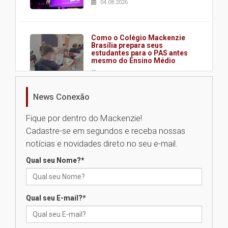
04.08.2026
Como o Colégio Mackenzie
Brasília prepara seus
estudantes para o PAS antes
mesmo do Ensino Médio
04.08.2026
News Conexão
Como os pais podem investir
na educação dos filhos além da
Fique por dentro do Mackenzie!
escola
Cadastre-se em segundos e receba nossas
04.08.2026
notícias e novidades direto no seu e-mail.
Qual seu Nome?
*
XIII Fórum de Aprendizagem
Transformadora reúne
docentes para debater
inovação e desafios da
Qual seu E-mail?
*
educação superior
04.08.2026