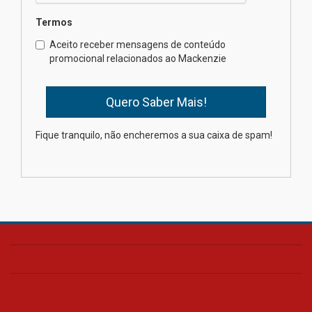
Termos
Como os pais podem investir
Aceito receber mensagens de conteúdo
na educação dos filhos além da
promocional relacionados ao Mackenzie
escola
04.08.2026
XIII Fórum de Aprendizagem
Fique tranquilo, não encheremos a sua caixa de spam!
Transformadora reúne
docentes para debater
inovação e desafios da
educação superior
04.08.2026