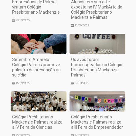
Empresários de Palmas
Alunos tem sua arte
visitam Colégio
exposta no IV MackArte do
Presbiteriano Mackenzie
Colégio Presbiteriano
Mackenzie Palmas
28/09/2022
16/09/2022
Setembro Amarelo:
Os avós foram
Colégio Palmas promove
homenageados no Cólegio
palestra de prevenção ao
Presbiteriano Mackenzie
suicídio
Palmas
15/09/2022
29/08/2022
Colégio Presbiteriano
Colégio Presbiteriano
Mackenzie Palmas realiza
Mackenzie Palmas realiza
a IV Feira de Ciências
a III Feira do Empreendedor
25/08/2022
24/08/2022