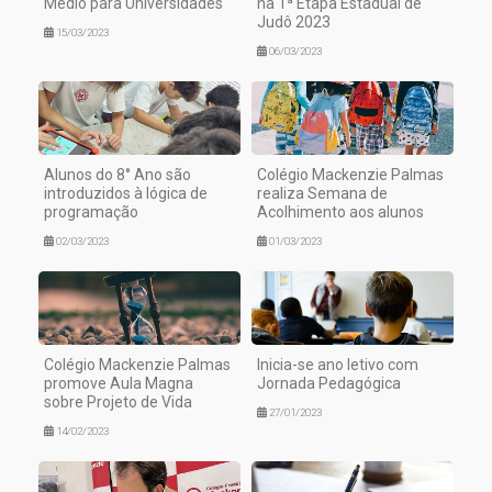
Médio para Universidades
na 1ª Etapa Estadual de
Judô 2023
15/03/2023
06/03/2023
Alunos do 8° Ano são
Colégio Mackenzie Palmas
introduzidos à lógica de
realiza Semana de
programação
Acolhimento aos alunos
02/03/2023
01/03/2023
Colégio Mackenzie Palmas
Inicia-se ano letivo com
promove Aula Magna
Jornada Pedagógica
sobre Projeto de Vida
27/01/2023
14/02/2023