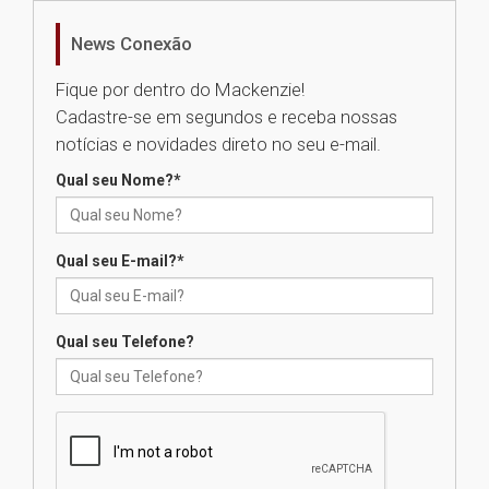
realizará nova edição da Feira
EducationUSA
News Conexão
05.08.2026
Fique por dentro do Mackenzie!
Cadastre-se em segundos e receba nossas
Seminário discute desafios
notícias e novidades direto no seu e-mail.
das novas tecnologias em
sistemas solares residenciais
Qual seu Nome?
*
04.08.2026
Qual seu E-mail?
*
Mackenzie recepciona os
calouros do segundo semestre
de 2026
04.08.2026
Qual seu Telefone?
Como o Colégio Mackenzie
Brasília prepara seus
estudantes para o PAS antes
mesmo do Ensino Médio
04.08.2026