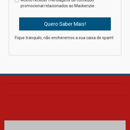
estudantes para o PAS antes
promocional relacionados ao Mackenzie
mesmo do Ensino Médio
04.08.2026
Como os pais podem investir
Fique tranquilo, não encheremos a sua caixa de spam!
na educação dos filhos além da
escola
04.08.2026