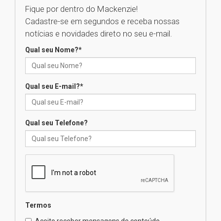
Fique por dentro do Mackenzie!
Cadastre-se em segundos e receba nossas
Universidade Mackenzie
notícias e novidades direto no seu e-mail.
realizará nova edição da Feira
EducationUSA
Qual seu Nome?
*
05.08.2026
Qual seu E-mail?
*
Seminário discute desafios
das novas tecnologias em
sistemas solares residenciais
04.08.2026
Qual seu Telefone?
Mackenzie recepciona os
calouros do segundo semestre
de 2026
04.08.2026
Termos
Como o Colégio Mackenzie
Brasília prepara seus
Aceito receber mensagens de conteúdo