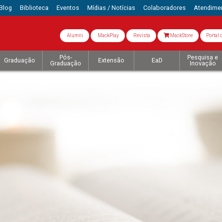
Blog
Biblioteca
Eventos
Mídias / Notícias
Colaboradores
Atendime
Alumni
MackPlay
Revista
MackStore
Portal 
Pós-
Pesquisa e
Graduação
Extensão
EaD
Graduação
Inovação