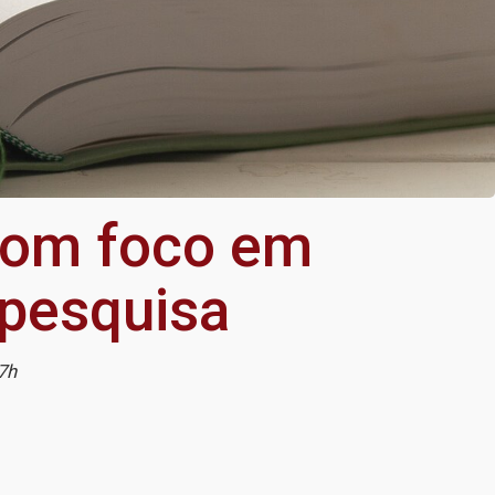
 com foco em
 pesquisa
7h