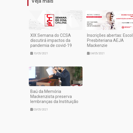
Veja mais
XIX Semana do CCSA
Inscrições abertas: Esco
discutirá impactos da
Presbiteriana AEJA
pandemia de covid-19
Mackenzie
10/05/2021
04/05/2021
Baú da Memória
Mackenzista preserva
lembranças da Instituição
03/05/2021