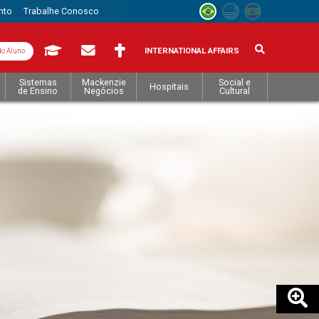
nto
Trabalhe Conosco
INTERNATIONAL AFFAIRS
do Aluno
Sistemas
Mackenzie
Social e
Hospitais
de Ensino
Negócios
Cultural