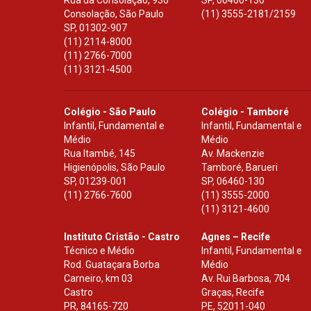
Rua da Consolação, 930
SP
,
06460-130
Consolação, São Paulo
(11) 3555-2181/2159
SP
,
01302-907
(11) 2114-8000
(11) 2766-7000
(11) 3121-4500
Colégio - São Paulo
Colégio - Tamboré
Infantil, Fundamental e
Infantil, Fundamental e
Médio
Médio
Rua Itambé, 145
Av. Mackenzie
Higienópolis, São Paulo
Tamboré, Barueri
SP
,
01239-001
SP
,
06460-130
(11) 2766-7600
(11) 3555-2000
(11) 3121-4600
Instituto Cristão - Castro
Agnes – Recife
Técnico e Médio
Infantil, Fundamental e
Rod. Guataçara Borba
Médio
Carneiro, km 03
Av. Rui Barbosa, 704
Castro
Graças, Recife
PR
,
84165-720
PE
,
52011-040