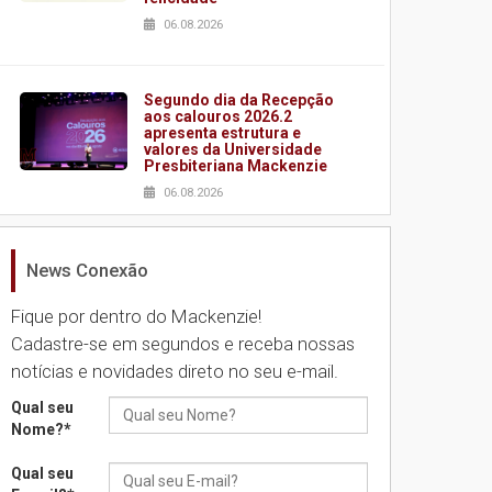
06.08.2026
Segundo dia da Recepção
aos calouros 2026.2
apresenta estrutura e
valores da Universidade
Presbiteriana Mackenzie
06.08.2026
News Conexão
Nova apresentação do
Centro de Música Brasileira
homenageia artista
Fique por dentro do Mackenzie!
brasileira
Cadastre-se em segundos e receba nossas
05.08.2026
notícias e novidades direto no seu e-mail.
Qual seu
Universidade Mackenzie
Nome?
*
realizará nova edição da
Feira EducationUSA
Qual seu
05.08.2026