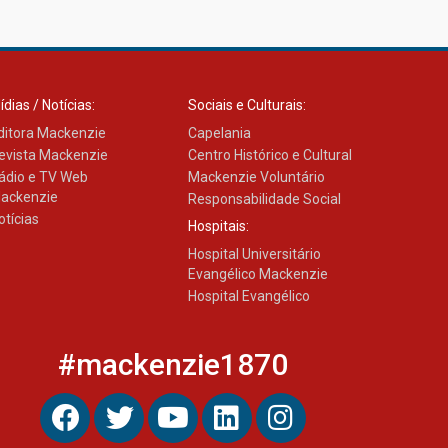
Como os pais podem investir
na educação dos filhos além
da escola
04.08.2026
ídias / Notícias:
Sociais e Culturais:
ditora Mackenzie
Capelania
evista Mackenzie
Centro Histórico e Cultural
ádio e TV Web
Mackenzie Voluntário
ackenzie
Responsabilidade Social
otícias
Hospitais:
Hospital Universitário
Evangélico Mackenzie
Hospital Evangélico
#mackenzie1870