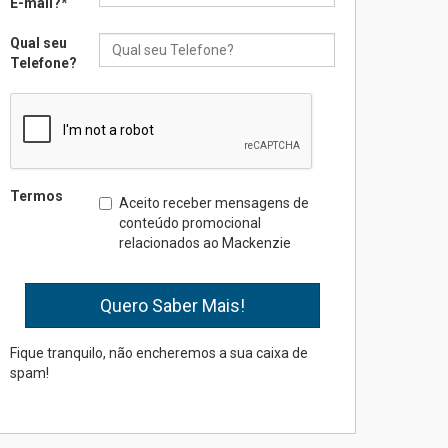
E-mail?
*
Qual seu
Seminário discute desafios
Telefone?
das novas tecnologias em
sistemas solares
residenciais
04.08.2026
Mackenzie recepciona os
Termos
Aceito receber mensagens de
calouros do segundo
conteúdo promocional
semestre de 2026
relacionados ao Mackenzie
04.08.2026
Como o Colégio Mackenzie
Brasília prepara seus
estudantes para o PAS antes
Fique tranquilo, não encheremos a sua caixa de
mesmo do Ensino Médio
spam!
04.08.2026