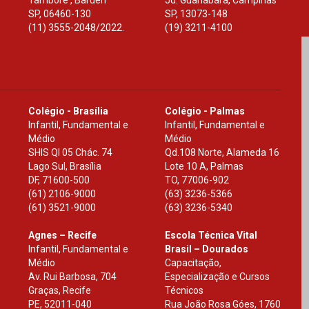
Tamboré , Barueri
Jd. Guanabara, Campinas
SP
,
06460-130
SP
,
13073-148
(11) 3555-2048/2022.
(19) 3211-4100
Colégio - Brasília
Colégio - Palmas
Infantil, Fundamental e
Infantil, Fundamental e
Médio
Médio
SHIS Ql 05 Chác. 74
Qd.108 Norte, Alameda 16
Lago Sul, Brasília
Lote 10 A, Palmas
DF
,
71600-500
TO
,
77006-902
(61) 2106-9000
(63) 3236-5366
(61) 3521-9000
(63) 3236-5340
Agnes – Recife
Escola Técnica Vital
Infantil, Fundamental e
Brasil – Dourados
Médio
Capacitação,
Av. Rui Barbosa, 704
Especialização e Cursos
Graças, Recife
Técnicos
PE
,
52011-040
Rua João Rosa Góes, 1760