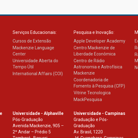
Serviços Educacionais:
Pesquisa e Inovação:
M
Cursos de Extensão
Apple Developer Academy
E
Mackenzie Language
Centro Mackenzie de
R
Center
Liberdade Econômica
R
Universidade Aberta do
Centro de Rádio
M
Tempo Útil
Astronomia e Astrofísica
N
Mackenzie
International Affairs (COI)
Coordenadoria de
Fomento à Pesquisa (CFP)
Vitrine Tecnologica
MackPesquisa
le
Universidade - Alphaville
Universidade - Campinas
Pós-Graduação
Graduação e Pós-
Avenida Mackenzie, 905 –
Graduação
2º Andar – Prédio 5
Av. Brasil, 1220