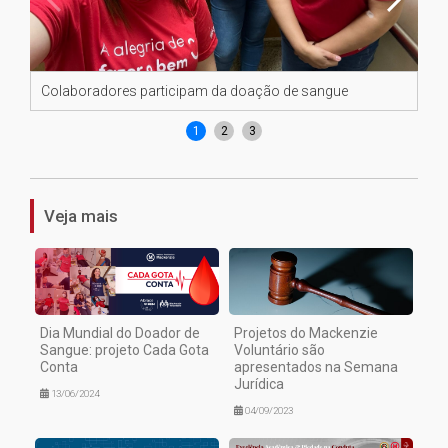
Colaboradores participam da doação de sangue
Co
1
2
3
Veja mais
Dia Mundial do Doador de
Projetos do Mackenzie
Sangue: projeto Cada Gota
Voluntário são
Conta
apresentados na Semana
Jurídica
13/06/2024
04/09/2023