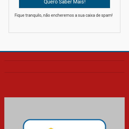
XIII Fórum de Aprendizagem
Fique tranquilo, não encheremos a sua caixa de spam!
Transformadora reúne
docentes para debater
inovação e desafios da
educação superior
04.08.2026