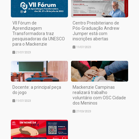
VII Fórum de
Centro Presbiteriano de
Aprendizagem
Pós-Graduação Andrew
Transformadora traz
Jumper está com
pesquisadoras da UNESCO
inscrições abertas
para o Mackenzie
11/07/2023
21/07/2023
Docente: a principal peça
Mackenzie Campinas
do jogo
realizará trabalho
voluntário com OSC Cidade
11/07/2023
dos Meninos
27/03/2023