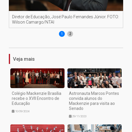
Diretor de Educação, José Paulo Fernandes Júnior. FOTO:
Su
Wilson Camargo/NTAI
Ca
1
2
Veja mais
Colégio Mackenzie Brasília
Astronauta Marcos Pontes
recebe o XVII Encontro de
convida alunos do
Educação
Mackenzie para visita ao
Senado
10/09/2024
29/11/2023