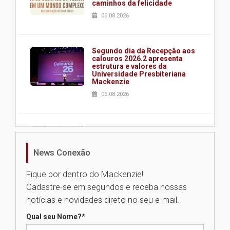
caminhos da felicidade
06.08.2026
Segundo dia da Recepção aos
calouros 2026.2 apresenta
estrutura e valores da
Universidade Presbiteriana
Mackenzie
06.08.2026
Nova apresentação do Centro
de Música Brasileira
homenageia artista brasileira
News Conexão
05.08.2026
Fique por dentro do Mackenzie!
Cadastre-se em segundos e receba nossas
Universidade Mackenzie
notícias e novidades direto no seu e-mail.
realizará nova edição da Feira
EducationUSA
Qual seu Nome?
*
05.08.2026