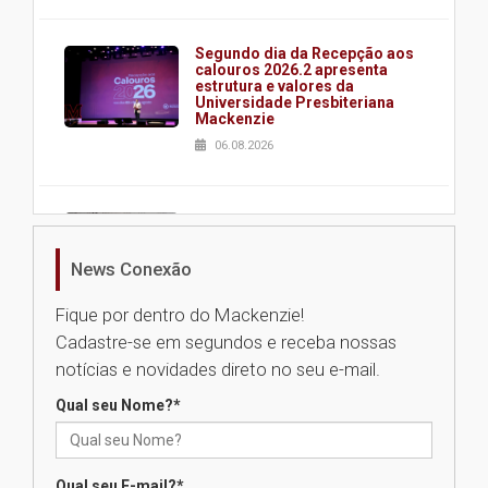
Segundo dia da Recepção aos
calouros 2026.2 apresenta
estrutura e valores da
Universidade Presbiteriana
Mackenzie
06.08.2026
Nova apresentação do Centro
de Música Brasileira
homenageia artista brasileira
News Conexão
05.08.2026
Fique por dentro do Mackenzie!
Cadastre-se em segundos e receba nossas
Universidade Mackenzie
notícias e novidades direto no seu e-mail.
realizará nova edição da Feira
EducationUSA
Qual seu Nome?
*
05.08.2026
Qual seu E-mail?
*