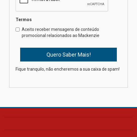
04.08.2026
Termos
Como o Colégio Mackenzie
Brasília prepara seus
Aceito receber mensagens de conteúdo
estudantes para o PAS antes
promocional relacionados ao Mackenzie
mesmo do Ensino Médio
04.08.2026
Como os pais podem investir
Fique tranquilo, não encheremos a sua caixa de spam!
na educação dos filhos além da
escola
04.08.2026