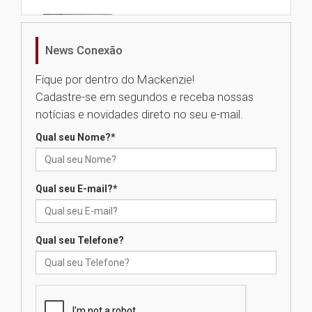
Nova apresentação do Centro
de Música Brasileira
homenageia artista brasileira
News Conexão
05.08.2026
Fique por dentro do Mackenzie!
Cadastre-se em segundos e receba nossas
Universidade Mackenzie
notícias e novidades direto no seu e-mail.
realizará nova edição da Feira
EducationUSA
Qual seu Nome?
*
05.08.2026
Qual seu E-mail?
*
Seminário discute desafios
das novas tecnologias em
sistemas solares residenciais
04.08.2026
Qual seu Telefone?
Mackenzie recepciona os
calouros do segundo semestre
de 2026