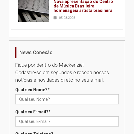
Nova apresentação do Centro
de Música Brasileira
homenageia artista brasileira
05.08.2026
Universidade Mackenzie
realizará nova edição da Feira
EducationUSA
News Conexão
05.08.2026
Fique por dentro do Mackenzie!
Cadastre-se em segundos e receba nossas
Seminário discute desafios
notícias e novidades direto no seu e-mail.
das novas tecnologias em
sistemas solares residenciais
Qual seu Nome?
*
04.08.2026
Qual seu E-mail?
*
Mackenzie recepciona os
calouros do segundo semestre
de 2026
04.08.2026
Qual seu Telefone?