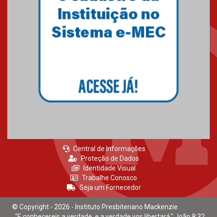
Central de Informações
Proteção de Dados
Identidade Visual
Trabalhe Conosco
Seja um Fornecedor
© Copyright - 2026 - Instituto Presbiteriano Mackenzie
"E conhecereis a verdade, e a verdade vos libertará." João 8:32