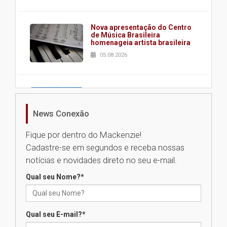
Nova apresentação do Centro
de Música Brasileira
homenageia artista brasileira
05.08.2026
Universidade Mackenzie
realizará nova edição da Feira
EducationUSA
News Conexão
05.08.2026
Fique por dentro do Mackenzie!
Cadastre-se em segundos e receba nossas
Seminário discute desafios
notícias e novidades direto no seu e-mail.
das novas tecnologias em
sistemas solares residenciais
Qual seu Nome?
*
04.08.2026
Qual seu E-mail?
*
Mackenzie recepciona os
calouros do segundo semestre