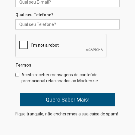
de 2026
04.08.2026
Qual seu Telefone?
Como o Colégio Mackenzie
Brasília prepara seus
estudantes para o PAS antes
mesmo do Ensino Médio
04.08.2026
Termos
Como os pais podem investir
Aceito receber mensagens de conteúdo
na educação dos filhos além da
promocional relacionados ao Mackenzie
escola
04.08.2026
XIII Fórum de Aprendizagem
Fique tranquilo, não encheremos a sua caixa de spam!
Transformadora reúne
docentes para debater
inovação e desafios da
educação superior