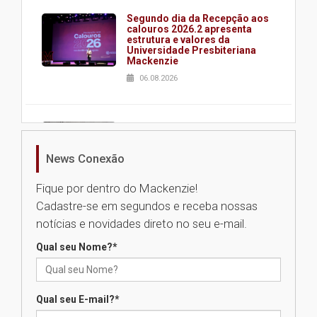
Segundo dia da Recepção aos
calouros 2026.2 apresenta
estrutura e valores da
Universidade Presbiteriana
Mackenzie
06.08.2026
Nova apresentação do Centro
de Música Brasileira
homenageia artista brasileira
News Conexão
05.08.2026
Fique por dentro do Mackenzie!
Cadastre-se em segundos e receba nossas
Universidade Mackenzie
notícias e novidades direto no seu e-mail.
realizará nova edição da Feira
EducationUSA
Qual seu Nome?
*
05.08.2026
Qual seu E-mail?
*
Seminário discute desafios
das novas tecnologias em