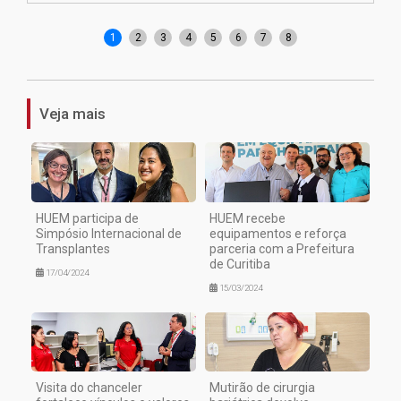
1
2
3
4
5
6
7
8
Veja mais
HUEM participa de
HUEM recebe
Simpósio Internacional de
equipamentos e reforça
Transplantes
parceria com a Prefeitura
de Curitiba
17/04/2024
15/03/2024
Visita do chanceler
Mutirão de cirurgia