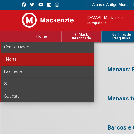
Aluno e Antigo Aluno
CEMAPI - Mackenzie
Integridade
O Mack
Núcleos de
Home
Integridade
Pesquisas
Centro-Oeste
Norte
Manaus: P
Nordeste
Sul
Sudeste
Manaus te
Barcos e 