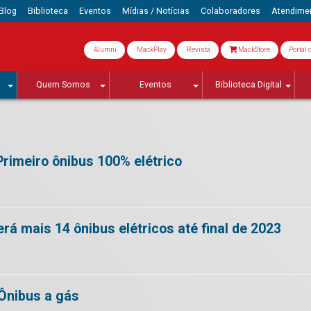
Blog
Biblioteca
Eventos
Mídias / Notícias
Colaboradores
Atendime
Alumni
MackPlay
Revista
MackStore
Portal 
Quem Somos
Eventos
Biblioteca Digital
rimeiro ônibus 100% elétrico
rá mais 14 ônibus elétricos até final de 2023
Ônibus a gás