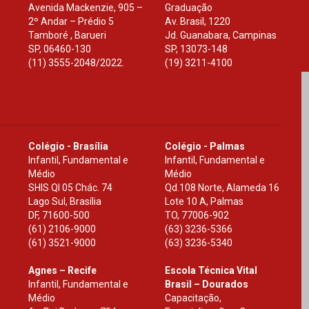
Avenida Mackenzie, 905 –
Graduação
2º Andar – Prédio 5
Av. Brasil, 1220
Tamboré , Barueri
Jd. Guanabara, Campinas
SP
,
06460-130
SP
,
13073-148
(11) 3555-2048/2022.
(19) 3211-4100
Colégio - Brasília
Colégio - Palmas
Infantil, Fundamental e
Infantil, Fundamental e
Médio
Médio
SHIS Ql 05 Chác. 74
Qd.108 Norte, Alameda 16
Lago Sul, Brasília
Lote 10 A, Palmas
DF
,
71600-500
TO
,
77006-902
(61) 2106-9000
(63) 3236-5366
(61) 3521-9000
(63) 3236-5340
Agnes – Recife
Escola Técnica Vital
Infantil, Fundamental e
Brasil – Dourados
Médio
Capacitação,