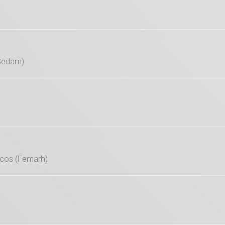
(Sedam)
icos (Femarh)