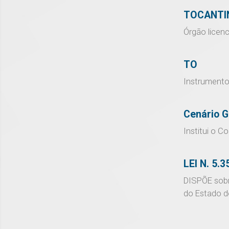
TOCANTI
Órgão licenc
TO
Instrumento
Cenário G
Institui o 
LEI N. 5.3
DISPÕE sobre
do Estado d