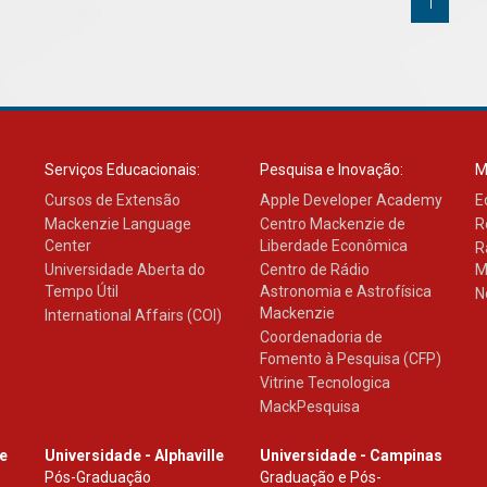
1
Serviços Educacionais:
Pesquisa e Inovação:
M
Cursos de Extensão
Apple Developer Academy
E
Mackenzie Language
Centro Mackenzie de
R
Center
Liberdade Econômica
R
Universidade Aberta do
Centro de Rádio
M
Tempo Útil
Astronomia e Astrofísica
N
Mackenzie
International Affairs (COI)
Coordenadoria de
Fomento à Pesquisa (CFP)
Vitrine Tecnologica
MackPesquisa
le
Universidade - Alphaville
Universidade - Campinas
Pós-Graduação
Graduação e Pós-