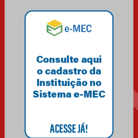
O Mackenzie Rio é Nota
MÁXIMA no MEC
01.11.2023
A HISTÓRIA DA FACULDADE
PRESBITERIANA MACKENZIE
RIO ATÉ À SUA NOVA UNIDADE,
EM BOTAFOGO
06.07.2023
Novo E-book do Mackenzie Rio
é Sobre Finanças Pessoais
04.01.2023