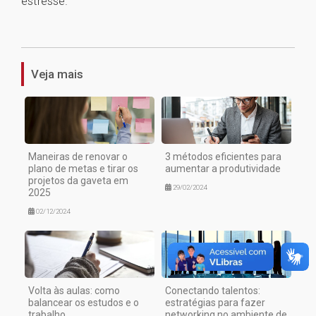
estresse.
1
Veja mais
Maneiras de renovar o
3 métodos eficientes para
plano de metas e tirar os
aumentar a produtividade
projetos da gaveta em
29/02/2024
2025
02/12/2024
Volta às aulas: como
Conectando talentos:
balancear os estudos e o
estratégias para fazer
trabalho
networking no ambiente de