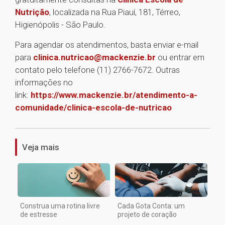
Nutrição
, localizada na Rua Piauí, 181, Térreo,
Higienópolis - São Paulo.
Para agendar os atendimentos, basta enviar e-mail
para
clinica.nutricao@mackenzie.br
ou entrar em
contato pelo telefone (11) 2766-7672. Outras
informações no
link:
https://www.mackenzie.br/atendimento-a-
comunidade/clinica-escola-de-nutricao
1
Veja mais
Construa uma rotina livre
Cada Gota Conta: um
de estresse
projeto de coração