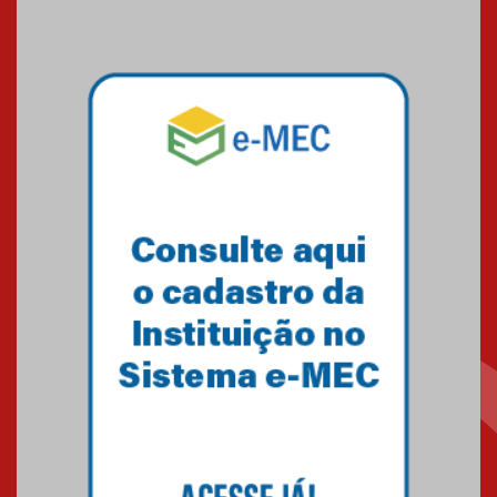
23.02.2024
O Mackenzie Rio é Nota
MÁXIMA no MEC
01.11.2023
A HISTÓRIA DA FACULDADE
PRESBITERIANA MACKENZIE
RIO ATÉ À SUA NOVA UNIDADE,
EM BOTAFOGO
06.07.2023
Novo E-book do Mackenzie Rio
é Sobre Finanças Pessoais
04.01.2023