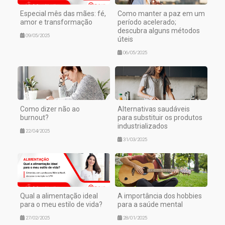
Especial mês das mães: fé,
Como manter a paz em um
amor e transformação
período acelerado;
descubra alguns métodos
09/05/2025
úteis
06/05/2025
Como dizer não ao
Alternativas saudáveis
burnout?
para substituir os produtos
industrializados
22/04/2025
31/03/2025
Qual a alimentação ideal
A importância dos hobbies
para o meu estilo de vida?
para a saúde mental
27/02/2025
28/01/2025