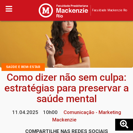
Faculdade Mackenzie Rio
SAÚDE E BEM-ESTAR
Como dizer não sem culpa:
estratégias para preservar a
saúde mental
11.04.2025
10h00
Comunicação - Marketing
Mackenzie
COMPARTILHE NAS REDES SOCIAIS