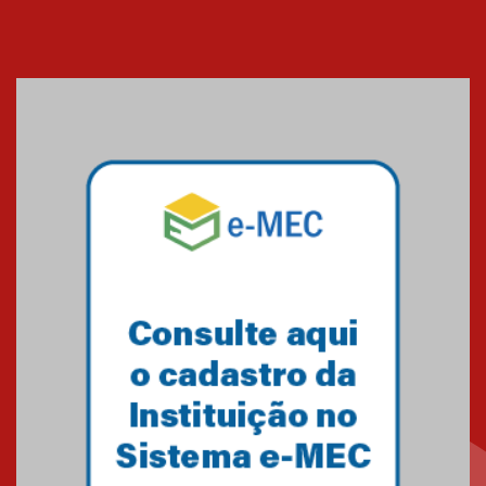
AGORA MACKENZIE RIO - ANO 6
| EDIÇÃO 1
23.02.2024
O Mackenzie Rio é Nota
MÁXIMA no MEC
01.11.2023
A HISTÓRIA DA FACULDADE
PRESBITERIANA MACKENZIE
RIO ATÉ À SUA NOVA UNIDADE,
EM BOTAFOGO
06.07.2023
Novo E-book do Mackenzie Rio
é Sobre Finanças Pessoais