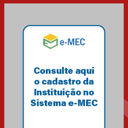
23.02.2024
O Mackenzie Rio é Nota
MÁXIMA no MEC
01.11.2023
A HISTÓRIA DA FACULDADE
PRESBITERIANA MACKENZIE
RIO ATÉ À SUA NOVA UNIDADE,
EM BOTAFOGO
06.07.2023
Novo E-book do Mackenzie Rio
é Sobre Finanças Pessoais
04.01.2023