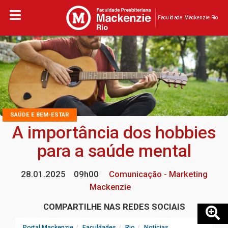
Faculdade Mackenzie Rio
SAÚDE E BEM-ESTAR
A importância dos hobbies
para a saúde mental
28.01.2025
09h00
Comunicação - Marketing
Mackenzie
COMPARTILHE NAS REDES SOCIAIS
Portal Mackenzie
Faculdades
Rio
Notícias