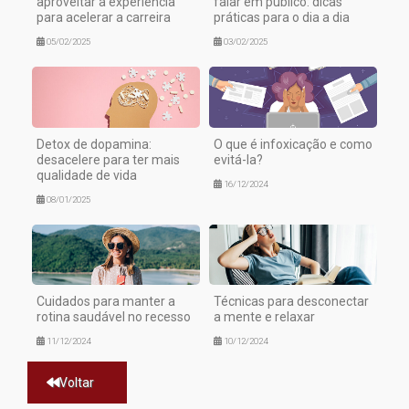
aproveitar a experiência
falar em público: dicas
para acelerar a carreira
práticas para o dia a dia
05/02/2025
03/02/2025
Detox de dopamina:
O que é infoxicação e como
desacelere para ter mais
evitá-la?
qualidade de vida
16/12/2024
08/01/2025
Cuidados para manter a
Técnicas para desconectar
rotina saudável no recesso
a mente e relaxar
11/12/2024
10/12/2024
Voltar