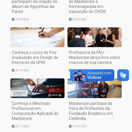
participam da criação do
do Mackenzie é
álbum de figurinhas da
homenageada em
Panini
exposição do CHCM
19/05/2026
06/04/2026
Conheça o curso de Pós-
Professora da FAU
Graduação em Design de
Mackenzie lança livro sobre
Interiores da UPM
marcos de sua carreira
16/12/2025
10/11/2025
Conheça o Mestrado
Mackenzie participa da
Profissional em
Feira de Profissões da
Computação Aplicada do
Fundação Bradesco em
Mackenzie
Ceilândia
03/11/2025
31/10/2025