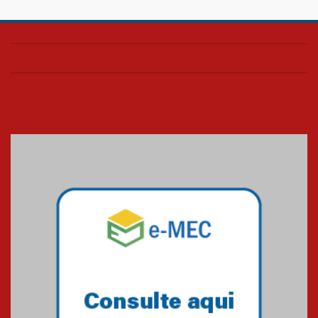
AGORA MACKENZIE RIO - ANO 6
| EDIÇÃO 2
03.06.2024
AGORA MACKENZIE RIO - ANO 6
| EDIÇÃO 1
23.02.2024
O Mackenzie Rio é Nota
MÁXIMA no MEC
01.11.2023
A HISTÓRIA DA FACULDADE
PRESBITERIANA MACKENZIE
RIO ATÉ À SUA NOVA UNIDADE,