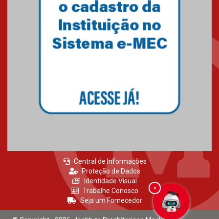
EM BOTAFOGO
06.07.2023
Novo E-book do Mackenzie Rio
é Sobre Finanças Pessoais
04.01.2023
Central de Informações
Proteção de Dados
Identidade Visual
×
Trabalhe Conosco
Seja um Fornecedor