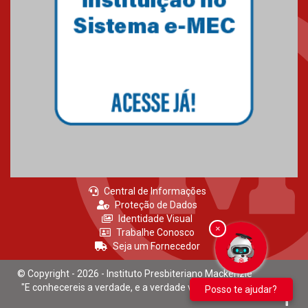
Novo E-book do Mackenzie Rio
é Sobre Finanças Pessoais
04.01.2023
Central de Informações
Proteção de Dados
Identidade Visual
×
Trabalhe Conosco
Seja um Fornecedor
© Copyright - 2026 - Instituto Presbiteriano Mackenzie
"E conhecereis a verdade, e a verdade vos libertará." João 8:32
Posso te ajudar?