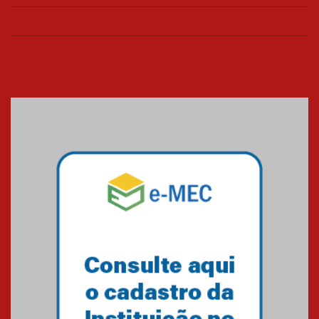
03.06.2024
AGORA MACKENZIE RIO - ANO 6
| EDIÇÃO 1
23.02.2024
O Mackenzie Rio é Nota
MÁXIMA no MEC
01.11.2023
A HISTÓRIA DA FACULDADE
PRESBITERIANA MACKENZIE
RIO ATÉ À SUA NOVA UNIDADE,
EM BOTAFOGO
06.07.2023