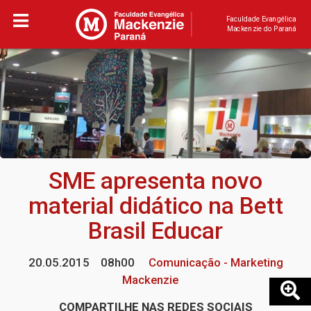
Faculdade Evangélica
Mackenzie do Paraná
SME apresenta novo
material didático na Bett
Brasil Educar
20.05.2015
08h00
Comunicação - Marketing
Mackenzie
COMPARTILHE NAS REDES SOCIAIS