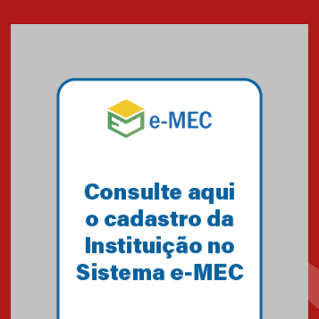
Banco de Multitecidos do
HUEM recebe visita de
referência mundial em
transplante de tecidos
03.07.2026
Pós-Asco: evento do HUEM
debate novidades sobre
estudos e tratamentos contra
o câncer
23.06.2026
MackPesquisa 2026 prorroga
inscrições até 14 de agosto
15.06.2026
HUEM recebe certificação Ouro
do programa Segurança em
Alta da Unimed Curitiba