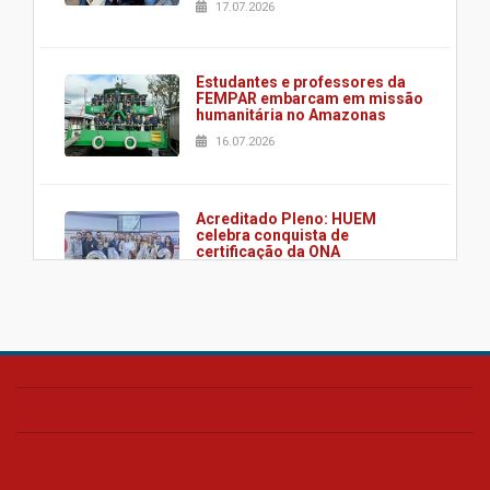
17.07.2026
Estudantes e professores da
FEMPAR embarcam em missão
humanitária no Amazonas
16.07.2026
Acreditado Pleno: HUEM
celebra conquista de
certificação da ONA
08.07.2026
HUEM é o primeiro hospital do
Paraná a receber o sistema de
UTI's inteligentes
06.07.2026