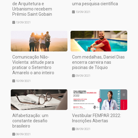
de Arquitetura e
uma pesquisa científica
Urbanismo recebem
13/09/2021
Prêmio Saint Gobain
13/09/2021
Comunicação Não-
Com medalhas, Daniel Dias
Violenta: atitude para
encerra carreira nas
praticar o Setembro
piscinas de Tóquio
Amarelo o ano inteiro
09/09/2021
10/09/2021
Alfabetização: um
Vestibular FEMPAR 2022:
constante desafio
Inscrições Abertas
brasileiro
08/09/2021
08/09/2021