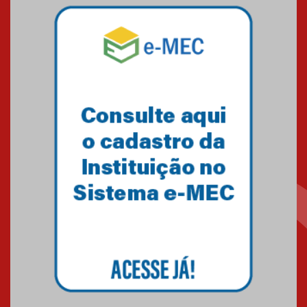
Pós-Asco: evento do HUEM
debate novidades sobre
estudos e tratamentos contra
o câncer
23.06.2026
MackPesquisa 2026 prorroga
inscrições até 14 de agosto
15.06.2026
HUEM recebe certificação Ouro
do programa Segurança em
Alta da Unimed Curitiba
12.06.2026