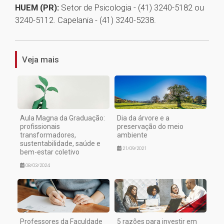
HUEM (PR):
Setor de Psicologia - (41) 3240-5182 ou
3240-5112. Capelania - (41) 3240-5238.
1
Veja mais
Aula Magna da Graduação:
Dia da árvore e a
profissionais
preservação do meio
transformadores,
ambiente
sustentabilidade, saúde e
21/09/2021
bem-estar coletivo
08/03/2024
Professores da Faculdade
5 razões para investir em