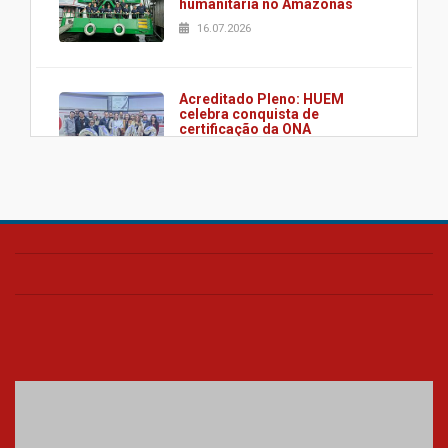
humanitária no Amazonas
16.07.2026
Acreditado Pleno: HUEM
celebra conquista de
certificação da ONA
08.07.2026
HUEM é o primeiro hospital do
Paraná a receber o sistema de
UTI's inteligentes
06.07.2026
Banco de Multitecidos do
HUEM recebe visita de
referência mundial em
transplante de tecidos
03.07.2026