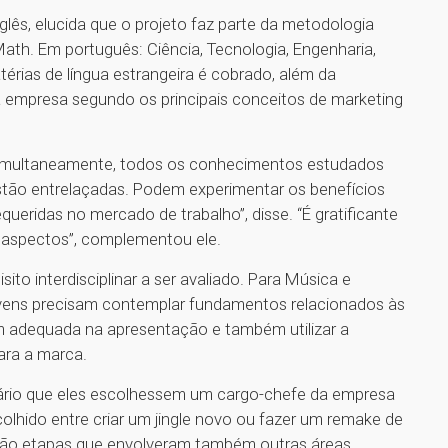
lês, elucida que o projeto faz parte da metodologia
ath. Em português: Ciência, Tecnologia, Engenharia,
érias de língua estrangeira é cobrado, além da
a empresa segundo os principais conceitos de marketing
simultaneamente, todos os conhecimentos estudados
stão entrelaçadas. Podem experimentar os benefícios
queridas no mercado de trabalho”, disse. “É gratificante
 aspectos”, complementou ele.
sito interdisciplinar a ser avaliado. Para Música e
ovens precisam contemplar fundamentos relacionados às
em adequada na apresentação e também utilizar a
para a marca.
essário que eles escolhessem um cargo-chefe da empresa
olhido entre criar um jingle novo ou fazer um remake de
 São etapas que envolveram também outras áreas