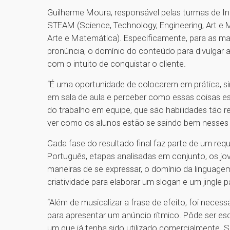
Guilherme Moura, responsável pelas turmas de Ing
STEAM (Science, Technology, Engineering, Art e M
Arte e Matemática). Especificamente, para as mat
pronúncia, o domínio do conteúdo para divulgar 
com o intuito de conquistar o cliente.
“É uma oportunidade de colocarem em prática, 
em sala de aula e perceber como essas coisas e
do trabalho em equipe, que são habilidades tão re
ver como os alunos estão se saindo bem nesses
Cada fase do resultado final faz parte de um requi
Português, etapas analisadas em conjunto, os j
maneiras de se expressar, o domínio da linguag
criatividade para elaborar um slogan e um jingle 
“Além de musicalizar a frase de efeito, foi nec
para apresentar um anúncio rítmico. Pôde ser esc
um que já tenha sido utilizado comercialmente.