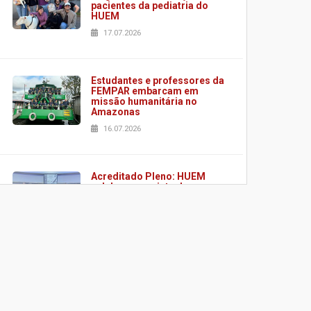
pacientes da pediatria do
HUEM
17.07.2026
Estudantes e professores da
FEMPAR embarcam em
missão humanitária no
Amazonas
16.07.2026
Acreditado Pleno: HUEM
celebra conquista de
certificação da ONA
08.07.2026
HUEM é o primeiro hospital
do Paraná a receber o
sistema de UTI's inteligentes
06.07.2026