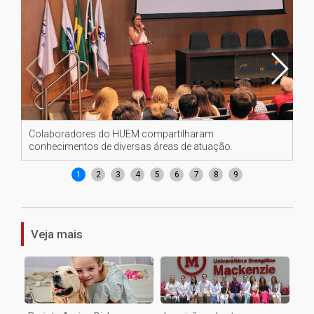
Colaboradores do HUEM compartilharam
Co
conhecimentos de diversas áreas de atuação.
co
1
2
3
4
5
6
7
8
9
Veja mais