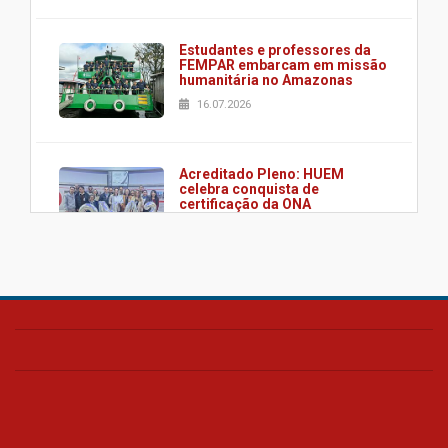
Estudantes e professores da
FEMPAR embarcam em missão
humanitária no Amazonas
16.07.2026
Acreditado Pleno: HUEM
celebra conquista de
certificação da ONA
08.07.2026
HUEM é o primeiro hospital do
Paraná a receber o sistema de
UTI's inteligentes
06.07.2026
Banco de Multitecidos do
HUEM recebe visita de