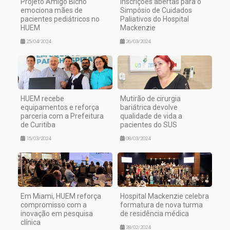
Projeto Amigo Bicho
Inscrições abertas para o
emociona mães de
Simpósio de Cuidados
pacientes pediátricos no
Paliativos do Hospital
HUEM
Mackenzie
25/04/2024
26/03/2024
HUEM recebe
Mutirão de cirurgia
equipamentos e reforça
bariátrica devolve
parceria com a Prefeitura
qualidade de vida a
de Curitiba
pacientes do SUS
15/03/2024
08/03/2024
Em Miami, HUEM reforça
Hospital Mackenzie celebra
compromisso com a
formatura de nova turma
inovação em pesquisa
de residência médica
clínica
28/02/2024