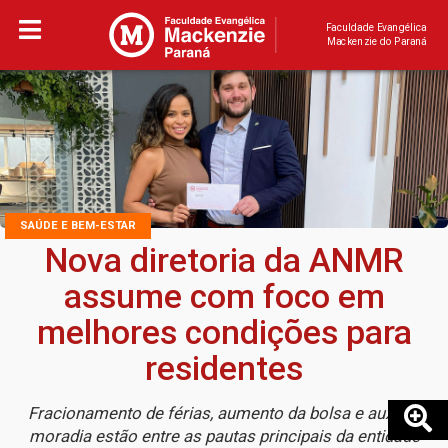
Faculdade Evangélica
Mackenzie do Paraná
SAÚDE E BEM-ESTAR
Nova diretoria da ANMR
assume com foco em
melhores condições para
residentes
Fracionamento de férias, aumento da bolsa e auxílio-
moradia estão entre as pautas principais da entidade