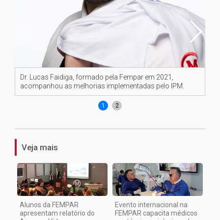
Dr. Lucas Faidiga, formado pela Fempar em 2021,
Dr
acompanhou as melhorias implementadas pelo IPM.
cu
1
2
Veja mais
Alunos da FEMPAR
Evento internacional na
apresentam relatório do
FEMPAR capacita médicos