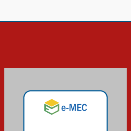
08.07.2026
HUEM é o primeiro hospital do
Paraná a receber o sistema de
UTI's inteligentes
06.07.2026
Banco de Multitecidos do
HUEM recebe visita de
referência mundial em
transplante de tecidos
03.07.2026
Pós-Asco: evento do HUEM
debate novidades sobre
estudos e tratamentos contra
o câncer
23.06.2026