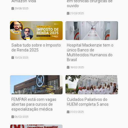
Amazon Vida
em técnicas cirúrgicas de
ouvido
29/08/2025
21/03/2025
Saiba tudo sobre o Imposto
Hospital Mackenzie tem o
de Renda 2025
único Banco de
Multitecidos Humanos do
10/03/2025
Brasil
18/02/2025
FEMPAR está com vagas
Cuidados Paliativos do
abertas para cursos de
HUEM completa 5 anos
especialização médica
31/01/2025
06/02/2025