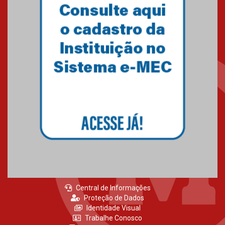
MackPesquisa 2026 prorroga
inscrições até 14 de agosto
15.06.2026
HUEM recebe certificação Ouro
do programa Segurança em
Alta da Unimed Curitiba
12.06.2026
Central de Informações
Proteção de Dados
Identidade Visual
Trabalhe Conosco