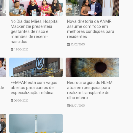
No Dia das Mães, Hospital
Nova diretoria da ANMR
Mackenzie presenteia
assume com foco em
gestantes de risco e
melhores condições para
mamães de recém-
residentes
nascidos
25/02/2025
12/05/2025
FEMPAR está com vagas
Neurocirurgião do HUEM
úde
abertas para cursos de
atua em pesquisa para
especialização médica
realizar transplante de
olho inteiro
06/02/2025
03/01/2025