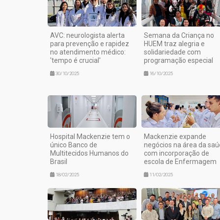
AVC: neurologista alerta
Semana da Criança no
para prevenção e rapidez
HUEM traz alegria e
no atendimento médico:
solidariedade com
'tempo é crucial'
programação especial
30/10/2025
16/10/2025
Hospital Mackenzie tem o
Mackenzie expande
único Banco de
negócios na área da sa
Multitecidos Humanos do
com incorporação de
Brasil
escola de Enfermagem
18/02/2025
11/02/2025