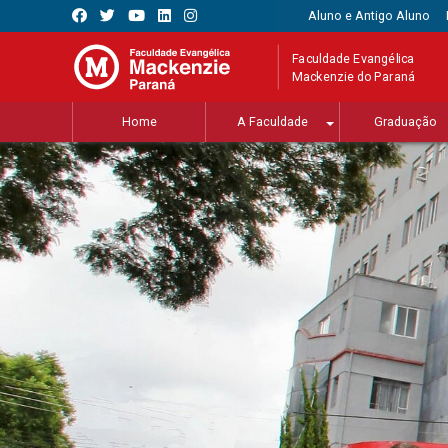
Aluno e Antigo Aluno
Faculdade Evangélica
Mackenzie do Paraná
Home
A Faculdade
Graduação