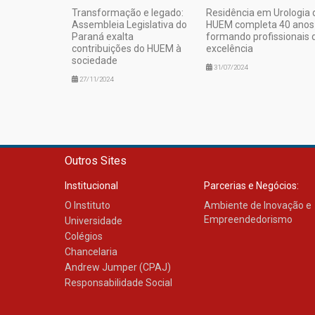
Transformação e legado:
Residência em Urologia 
Assembleia Legislativa do
HUEM completa 40 anos
Paraná exalta
formando profissionais 
contribuições do HUEM à
excelência
sociedade
31/07/2024
27/11/2024
Outros Sites
Institucional
Parcerias e Negócios:
O Instituto
Ambiente de Inovação e
Empreendedorismo
Universidade
Colégios
Chancelaria
Andrew Jumper (CPAJ)
Responsabilidade Social