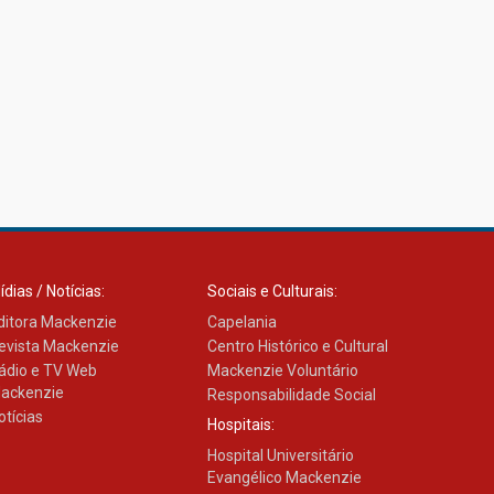
ídias / Notícias:
Sociais e Culturais:
ditora Mackenzie
Capelania
evista Mackenzie
Centro Histórico e Cultural
ádio e TV Web
Mackenzie Voluntário
ackenzie
Responsabilidade Social
otícias
Hospitais:
Hospital Universitário
Evangélico Mackenzie