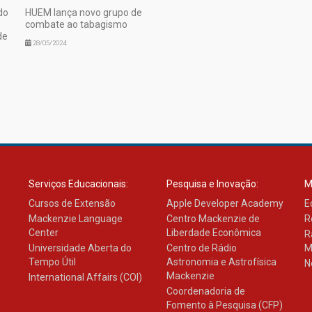
do
HUEM lança novo grupo de
combate ao tabagismo
de
28/05/2024
Serviços Educacionais:
Pesquisa e Inovação:
M
Cursos de Extensão
Apple Developer Academy
E
Mackenzie Language
Centro Mackenzie de
R
Center
Liberdade Econômica
R
Universidade Aberta do
Centro de Rádio
M
Tempo Útil
Astronomia e Astrofísica
N
Mackenzie
International Affairs (COI)
Coordenadoria de
Fomento à Pesquisa (CFP)