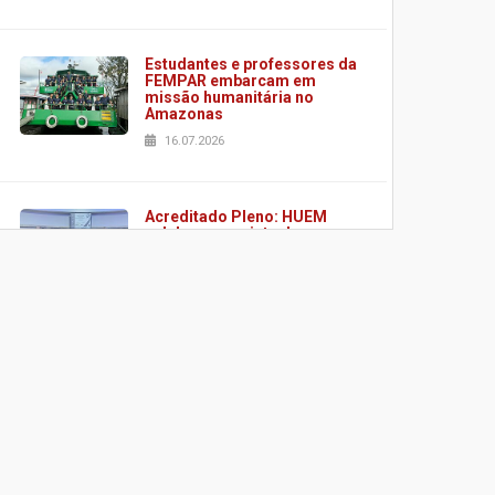
Estudantes e professores da
FEMPAR embarcam em
missão humanitária no
Amazonas
16.07.2026
Acreditado Pleno: HUEM
celebra conquista de
certificação da ONA
08.07.2026
HUEM é o primeiro hospital
do Paraná a receber o
sistema de UTI's inteligentes
06.07.2026
Banco de Multitecidos do