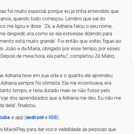
 mas foi muito especial, porque eu já tinha entendido que
te anos, quando tudo começou. Lembro que saí do
co me ligou e disse: ‘Zé, a Adriana falou o seu nome,
 me despedir, era como se ela estivesse dizendo para
rimento está muito grande’. Foi então que voltei, fiquei ao
dar do João e da Maria, obrigado por esse tempo, por esses
. Depois de meia hora, ela partiu”, completou Zé Mário,
ue Adriana teve em sua vida e o quanto ele aprendeu
Adriana sempre foi otimista. Ela me incentivava, era
 tanto tempo, e teria durado mais se não fosse pelo
 hoje dos aprendizados que a Adriana me deu. Eu não me
 dela”, finalizou.
tube
e app (
android
e
IOS
).
o MackPlay para dar voz e visibilidade às pessoas que