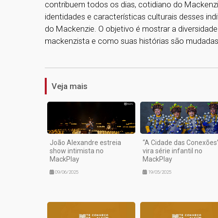
contribuem todos os dias, cotidiano do Mackenzie.
identidades e características culturais desses ind
do Mackenzie. O objetivo é mostrar a diversida
mackenzista e como suas histórias são mudadas
Veja mais
João Alexandre estreia
“A Cidade das Conexões
show intimista no
vira série infantil no
MackPlay
MackPlay
09/06/2025
19/05/2025