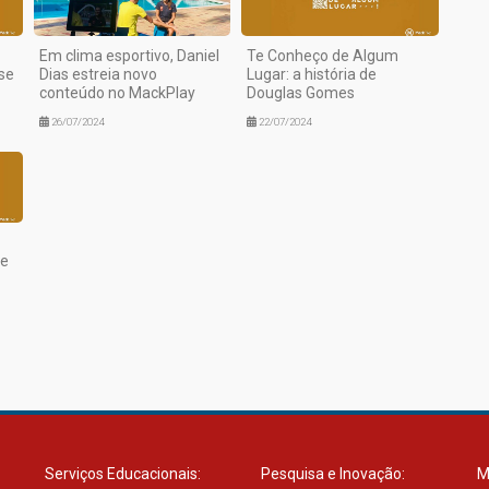
Em clima esportivo, Daniel
Te Conheço de Algum
se
Dias estreia novo
Lugar: a história de
conteúdo no MackPlay
Douglas Gomes
26/07/2024
22/07/2024
de
Serviços Educacionais:
Pesquisa e Inovação:
M