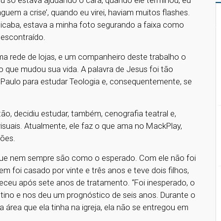
eu só estava ajudando o cara, quando ele terminou, eu
aguem a crise’, quando eu virei, haviam muitos flashes.
racicaba, estava a minha foto segurando a faixa como
descontraído.
 rede de lojas, e um companheiro deste trabalho o
o que mudou sua vida. A palavra de Jesus foi tão
 Paulo para estudar Teologia e, consequentemente, se
ão, decidiu estudar, também, cenografia teatral e,
isuais. Atualmente, ele faz o que ama no MackPlay,
ções.
que nem sempre são como o esperado. Com ele não foi
m foi casado por vinte e três anos e teve dois filhos,
leceu após sete anos de tratamento. “Foi inesperado, o
tino e nos deu um prognóstico de seis anos. Durante o
área que ela tinha na igreja, ela não se entregou em