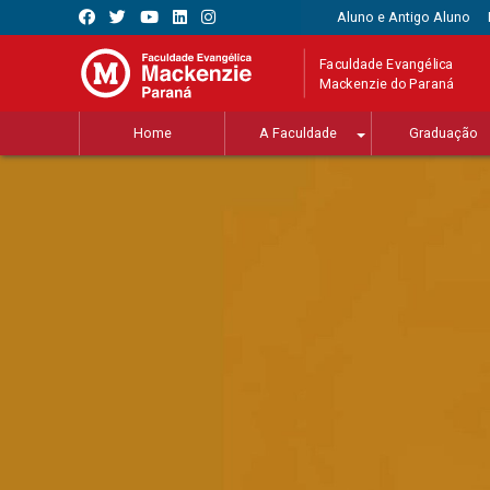
Aluno e Antigo Aluno
Faculdade Evangélica
Mackenzie do Paraná
Home
A Faculdade
Graduação