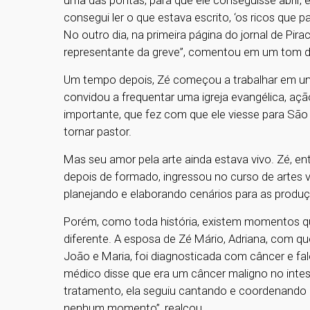
uma das pontas, para que ele conseguisse abrir, 
consegui ler o que estava escrito, ‘os ricos que p
No outro dia, na primeira página do jornal de Pi
representante da greve”, comentou em um tom 
Um tempo depois, Zé começou a trabalhar em uma
convidou a frequentar uma igreja evangélica, açã
importante, que fez com que ele viesse para São
tornar pastor.
Mas seu amor pela arte ainda estava vivo. Zé, ent
depois de formado, ingressou no curso de artes v
planejando e elaborando cenários para as produ
Porém, como toda história, existem momentos 
diferente. A esposa de Zé Mário, Adriana, com que
João e Maria, foi diagnosticada com câncer e fa
médico disse que era um câncer maligno no intes
tratamento, ela seguiu cantando e coordenando a 
nenhum momento”, realçou.