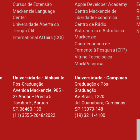
Cursos de Extensão
Apple Developer Academy
E
Mackenzie Language
Centro Mackenzie de
R
Center
Liberdade Econômica
R
Universidade Aberta do
Centro de Rádio
M
Tempo Útil
Astronomia e Astrofísica
N
Mackenzie
International Affairs (COI)
Coordenadoria de
Fomento à Pesquisa (CFP)
Vitrine Tecnologica
MackPesquisa
le
Universidade - Alphaville
Universidade - Campinas
Pós-Graduação
Graduação e Pós-
Avenida Mackenzie, 905 –
Graduação
2º Andar – Prédio 5
Av. Brasil, 1220
Tamboré , Barueri
Jd. Guanabara, Campinas
SP
,
06460-130
SP
,
13073-148
(11) 3555-2048/2022.
(19) 3211-4100