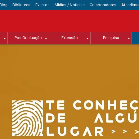
Blog
Biblioteca
Eventos
Mídias / Notícias
Colaboradores
Atendime
Pós-Graduação
Extensão
Pesquisa