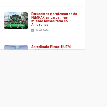
Estudantes e professores da
FEMPAR embarcam em
missão humanitária no
Amazonas
16.07.2026
Acreditado Pleno: HUEM
celebra conquista de
certificação da ONA
08.07.2026
HUEM é o primeiro hospital
do Paraná a receber o
sistema de UTI's inteligentes
06.07.2026
Banco de Multitecidos do