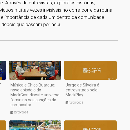
 Através de entrevistas, explora as histórias,
ivíduos muitas vezes invisíveis no corre-corre da rotina
de e importância de cada um dentro da comunidade
 depois que passam por aqui.
1
”
Música e Chico Buarque:
Jorge de Silveira é
novo episódio do
entrevistado pelo
MackCast discute universo
MackPlay
feminino nas canções do
12/08/2024
compositor
25/09/2024