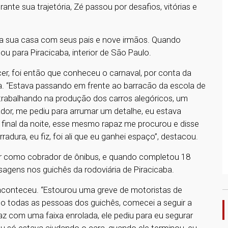
rante sua trajetória, Zé passou por desafios, vitórias e
ia sua casa com seus pais e nove irmãos. Quando
ou para Piracicaba, interior de São Paulo.
er, foi então que conheceu o carnaval, por conta da
. “Estava passando em frente ao barracão da escola de
 trabalhando na produção dos carros alegóricos, um
dor, me pediu para arrumar um detalhe, eu estava
 final da noite, esse mesmo rapaz me procurou e disse
adura, eu fiz, foi ali que eu ganhei espaço”, destacou.
r como cobrador de ônibus, e quando completou 18
sagens nos guichês da rodoviária de Piracicaba.
 aconteceu. “Estourou uma greve de motoristas de
ndo todas as pessoas dos guichês, comecei a seguir a
z com uma faixa enrolada, ele pediu para eu segurar