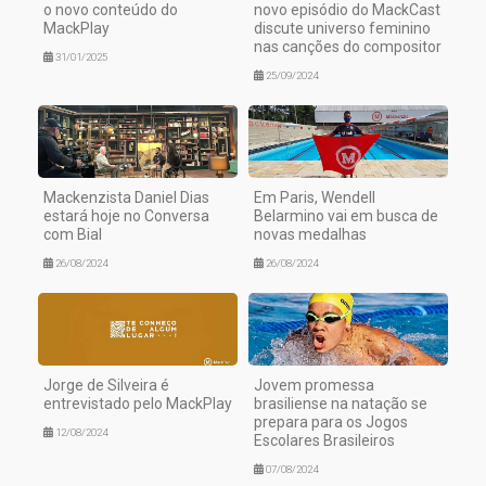
o novo conteúdo do
novo episódio do MackCast
MackPlay
discute universo feminino
nas canções do compositor
31/01/2025
25/09/2024
Mackenzista Daniel Dias
Em Paris, Wendell
estará hoje no Conversa
Belarmino vai em busca de
com Bial
novas medalhas
26/08/2024
26/08/2024
Jorge de Silveira é
Jovem promessa
entrevistado pelo MackPlay
brasiliense na natação se
prepara para os Jogos
12/08/2024
Escolares Brasileiros
07/08/2024