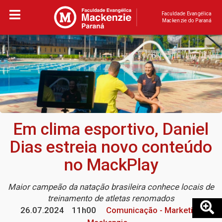
Faculdade Evangélica
Mackenzie do Paraná
Em clima esportivo, Daniel
Dias estreia novo conteúdo
no MackPlay
Maior campeão da natação brasileira conhece locais de
treinamento de atletas renomados
26.07.2024
11h00
Comunicação - Marketing