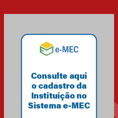
Banco de Multitecidos do
HUEM recebe visita de
referência mundial em
transplante de tecidos
03.07.2026
Pós-Asco: evento do HUEM
debate novidades sobre
estudos e tratamentos contra
o câncer
23.06.2026
MackPesquisa 2026 prorroga
inscrições até 14 de agosto
15.06.2026
HUEM recebe certificação Ouro
do programa Segurança em