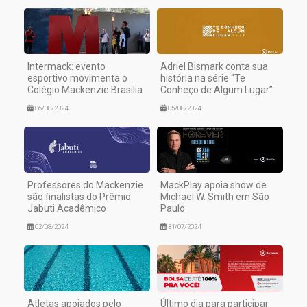
Intermack: evento
Adriel Bismark conta sua
esportivo movimenta o
história na série “Te
Colégio Mackenzie Brasília
Conheço de Algum Lugar”
06/08/2024
05/08/2024
Professores do Mackenzie
MackPlay apoia show de
são finalistas do Prêmio
Michael W. Smith em São
Jabuti Acadêmico
Paulo
02/08/2024
31/07/2024
Atletas apoiados pelo
Último dia para participar