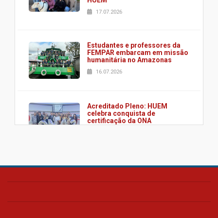
HUEM
17.07.2026
Estudantes e professores da
FEMPAR embarcam em missão
humanitária no Amazonas
16.07.2026
Acreditado Pleno: HUEM
celebra conquista de
certificação da ONA
08.07.2026
HUEM é o primeiro hospital do
Paraná a receber o sistema de
UTI's inteligentes
06.07.2026