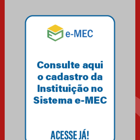
03.07.2026
Pós-Asco: evento do HUEM
debate novidades sobre
estudos e tratamentos contra
o câncer
23.06.2026
MackPesquisa 2026 prorroga
inscrições até 14 de agosto
15.06.2026
HUEM recebe certificação Ouro
do programa Segurança em
Alta da Unimed Curitiba
12.06.2026