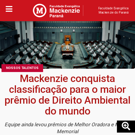
Faculdade Evangélica
Mackenzie do Paraná
NOSSOS TALENTOS
Mackenzie conquista
classificação para o maior
prêmio de Direito Ambiental
do mundo
Equipe ainda levou prêmios de Melhor Oradora e Melhor
Memorial