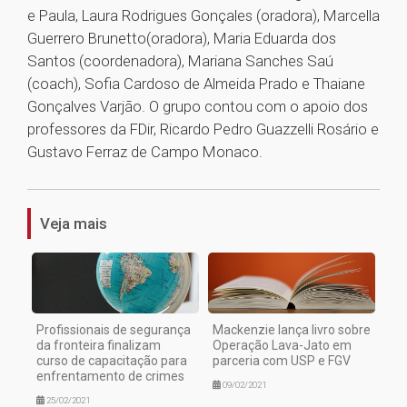
e Paula, Laura Rodrigues Gonçales (oradora), Marcella
Guerrero Brunetto(oradora), Maria Eduarda dos
Santos (coordenadora), Mariana Sanches Saú
(coach), Sofia Cardoso de Almeida Prado e Thaiane
Gonçalves Varjão. O grupo contou com o apoio dos
professores da FDir, Ricardo Pedro Guazzelli Rosário e
Gustavo Ferraz de Campo Monaco.
1
Veja mais
Profissionais de segurança
Mackenzie lança livro sobre
da fronteira finalizam
Operação Lava-Jato em
curso de capacitação para
parceria com USP e FGV
enfrentamento de crimes
09/02/2021
25/02/2021