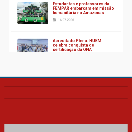
Estudantes e professores da
FEMPAR embarcam em missão
humanitária no Amazonas
16.07.2026
Acreditado Pleno: HUEM
celebra conquista de
certificação da ONA
08.07.2026
HUEM é o primeiro hospital do
Paraná a receber o sistema de
UTI's inteligentes
06.07.2026
Banco de Multitecidos do
HUEM recebe visita de
referência mundial em
transplante de tecidos