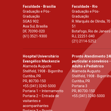
Faculdade - Brasília
Faculdade - Rio
Graduação e Pós-
Graduação e Pós-
Graduação
Graduação
SGAS 902
R. Marquês de Olinda, 70
Asa Sul, Brasília
51
DF
,
70390-020
Botafogo, Rio de Janeiro
(61) 3521-9300
RJ
,
22251-040
(21) 2114-5252
Hospital Universitário
Pronto Atendimento 24
Evangélico Mackenzie
particular e convênios -
Alameda Augusto
Adulto e Pediátrico
Stellfeld, 1908 - Bigorrilho
Alameda Augusto
Curitiba, PR
Stellfeld, 1908 - Bigorrilh
PR
,
80730-150
Curitiba, PR
+55 (041) 3240-5000
Portaria 3
Portaria 1 – Internamento
PR
,
80730-150
Portaria 2 – Entrada de
+55 (041) 3240-5000
visitantes e
acompanhantes
Portaria 3 – Pronto