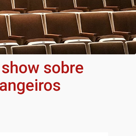
k show sobre
rangeiros