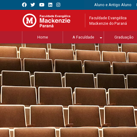
Aluno e Antigo Aluno
Faculdade Evangélica
Mackenzie do Paraná
Home
A Faculdade
Graduação