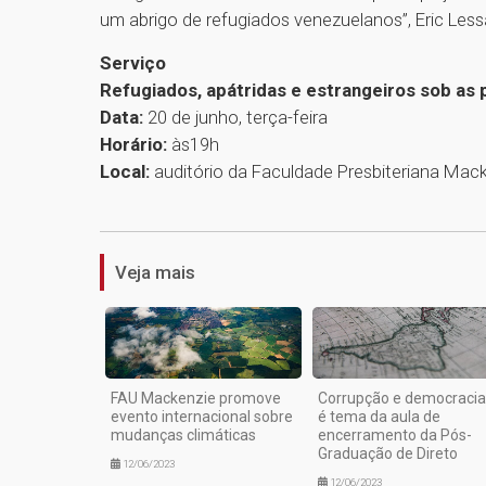
um abrigo de refugiados venezuelanos”, Eric Less
Serviço
Refugiados, apátridas e estrangeiros sob as p
Data:
20 de junho, terça-feira
Horário:
às19h
Local:
auditório da Faculdade Presbiteriana Macke
Veja mais
FAU Mackenzie promove
Corrupção e democracia
evento internacional sobre
é tema da aula de
mudanças climáticas
encerramento da Pós-
Graduação de Direto
12/06/2023
12/06/2023