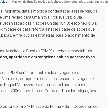
ícias
Mackenzie Brasília realiza talk show sobre refugiados, apátridas e est
migrante, data simbólica por destacar a resiliência, os
e uma região para uma nova. Por sua vez, o Dia
 a Organização das Nações Unidas (ONU) escolheu o Dia
oximidade de data reforça a necessidade de ações que
úblicas, entre outras estratégias para o acolhimento de
ana Mackenzie Brasília (FPMB) receberá especialistas
dos, apátridas e estrangeiros sob as perspectivas
ório da FPMB será composto pelo advogado e oficial
 Além dele, compõe a mesa a professora, advogada e
na Raquel Menezes, e o defensor público da União,
a desde 2006 e membro do Grupo de Trabalho Migrações,
o autor do livro “A Missão da Minha vida – Coordenando