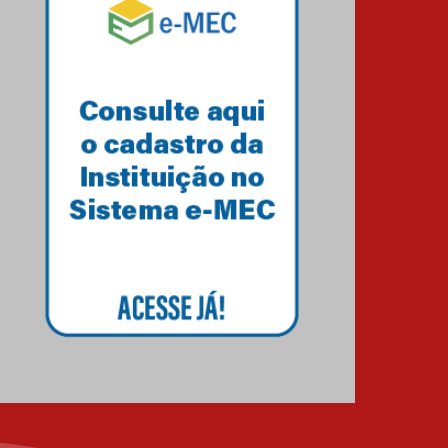
HUEM recebe certificação
Ouro do programa
Segurança em Alta da
Unimed Curitiba
12.06.2026