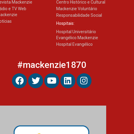
evista Mackenzie
Centro Histórico e Cultural
ádio e TV Web
Mackenzie Voluntário
ackenzie
Responsabilidade Social
Banco de Multitecidos do
HUEM recebe visita de
otícias
Hospitais:
referência mundial em
transplante de tecidos
Hospital Universitário
03.07.2026
Evangélico Mackenzie
Hospital Evangélico
Pós-Asco: evento do HUEM
debate novidades sobre
#mackenzie1870
estudos e tratamentos
contra o câncer
23.06.2026
MackPesquisa 2026
prorroga inscrições até 14
de agosto
15.06.2026