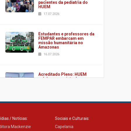
pacientes da pediatria do
HUEM
17.07.2026
Estudantes e professores da
FEMPAR embarcam em
missão humanitária no
Amazonas
16.07.2026
Acreditado Pleno: HUEM
celebra conquista de
certificação da ONA
08.07.2026
HUEM é o primeiro hospital
do Paraná a receber o
ídias / Notícias:
Sociais e Culturais:
sistema de UTI's inteligentes
ditora Mackenzie
06.07.2026
Capelania