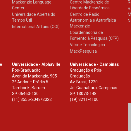
Mackenzie Language
Centro Mackenzie de
R
Center
Liberdade Econômica
R
Universidade Aberta do
Centro de Rádio
M
Tempo Útil
Astronomia e Astrofísica
N
Mackenzie
International Affairs (COI)
Coordenadoria de
Fomento à Pesquisa (CFP)
Vitrine Tecnologica
MackPesquisa
le
Universidade - Alphaville
Universidade - Campinas
Pós-Graduação
Graduação e Pós-
Avenida Mackenzie, 905 –
Graduação
2º Andar – Prédio 5
Av. Brasil, 1220
Tamboré , Barueri
Jd. Guanabara, Campinas
SP
,
06460-130
SP
,
13073-148
(11) 3555-2048/2022.
(19) 3211-4100