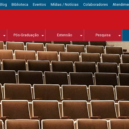
Blog
Biblioteca
Eventos
Mídias / Notícias
Colaboradores
Atendime
Pós-Graduação
Extensão
Pesquisa