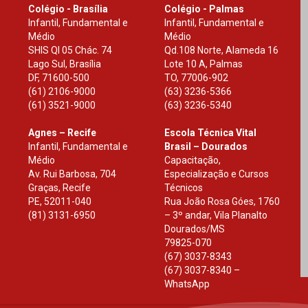
Colégio - Brasília
Colégio - Palmas
Infantil, Fundamental e
Infantil, Fundamental e
Médio
Médio
SHIS Ql 05 Chác. 74
Qd.108 Norte, Alameda 16
Lago Sul, Brasília
Lote 10 A, Palmas
DF
,
71600-500
TO
,
77006-902
(61) 2106-9000
(63) 3236-5366
(61) 3521-9000
(63) 3236-5340
Agnes – Recife
Escola Técnica Vital
Infantil, Fundamental e
Brasil – Dourados
Médio
Capacitação,
Av. Rui Barbosa, 704
Especialização e Cursos
Graças, Recife
Técnicos
PE
,
52011-040
Rua João Rosa Góes, 1760
(81) 3131-6950
– 3º andar, Vila Planalto
Dourados
/
MS
79825-070
(67) 3037-8343
(67) 3037-8340 –
WhatsApp