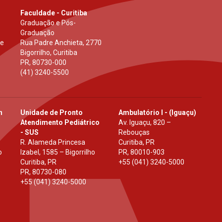
Faculdade - Curitiba
Graduação e Pós-
Graduação
 e
Rua Padre Anchieta, 2770
Bigorrilho, Curitiba
PR
,
80730-000
(41) 3240-5500
h
Unidade de Pronto
Ambulatório I - (Iguaçu)
Atendimento Pediátrico
Av. Iguaçu, 820 –
- SUS
Rebouças
R. Alameda Princesa
Curitiba, PR
o
Izabel, 1585 – Bigorrilho
PR
,
80010-903
Curitiba, PR
+55 (041) 3240-5000
PR
,
80730-080
+55 (041) 3240-5000