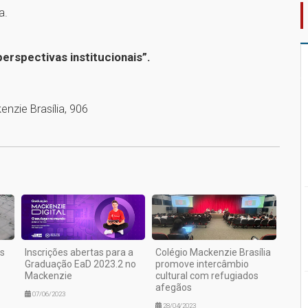
a.
erspectivas institucionais”.
nzie Brasília, 906
1
s
Inscrições abertas para a
Colégio Mackenzie Brasília
Graduação EaD 2023.2 no
promove intercâmbio
Mackenzie
cultural com refugiados
afegãos
07/06/2023
28/04/2023