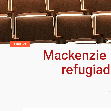
EVENTOS
Mackenzie B
refugiad
1