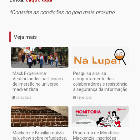
*Consulte as condições no polo mais próximo
1
Veja mais
Mack Experience:
Pesquisa analisa
Vestibulandos participam
comportamento dos
de imersão no universo
colaboradores e resistência
mackenzista
à segurança da informação
02/10/2023
14/06/2023
Mackenzie Brasília realiza
Programa de Monitoria
talk show sobre refugiados,
Mackenzie: inscrições