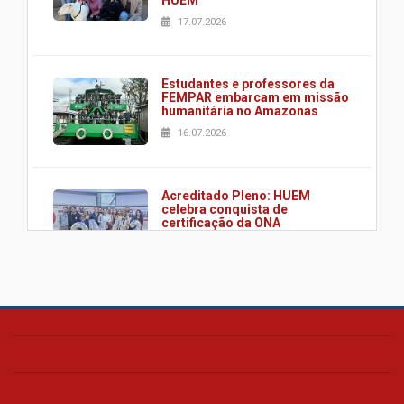
17.07.2026
Estudantes e professores da
FEMPAR embarcam em missão
humanitária no Amazonas
16.07.2026
Acreditado Pleno: HUEM
celebra conquista de
certificação da ONA
08.07.2026
HUEM é o primeiro hospital do
Paraná a receber o sistema de
UTI's inteligentes
06.07.2026