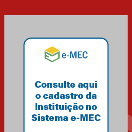
Banco de Multitecidos do
HUEM recebe visita de
referência mundial em
transplante de tecidos
03.07.2026
Pós-Asco: evento do HUEM
debate novidades sobre
estudos e tratamentos contra
o câncer
23.06.2026
MackPesquisa 2026 prorroga
inscrições até 14 de agosto
15.06.2026
HUEM recebe certificação Ouro
do programa Segurança em