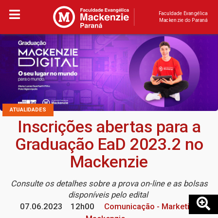
Faculdade Evangélica
Mackenzie do Paraná
ATUALIDADES
Inscrições abertas para a
Graduação EaD 2023.2 no
Mackenzie
Consulte os detalhes sobre a prova on-line e as bolsas
disponíveis pelo edital
07.06.2023
12h00
Comunicação - Marketing