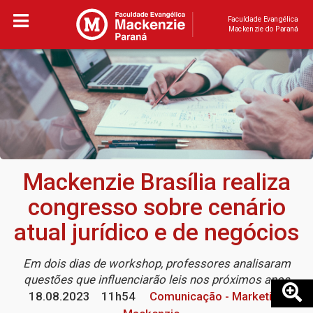
Faculdade Evangélica
Mackenzie do Paraná
Mackenzie Brasília realiza
congresso sobre cenário
atual jurídico e de negócios
Em dois dias de workshop, professores analisaram
questões que influenciarão leis nos próximos anos
18.08.2023
11h54
Comunicação - Marketing