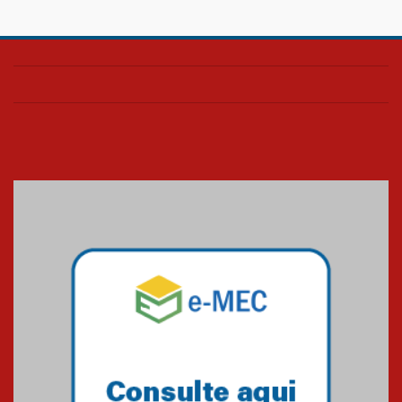
HUEM é o primeiro hospital do
Paraná a receber o sistema de
UTI's inteligentes
06.07.2026
Banco de Multitecidos do
HUEM recebe visita de
referência mundial em
transplante de tecidos
03.07.2026
Pós-Asco: evento do HUEM
debate novidades sobre
estudos e tratamentos contra
o câncer
23.06.2026
MackPesquisa 2026 prorroga