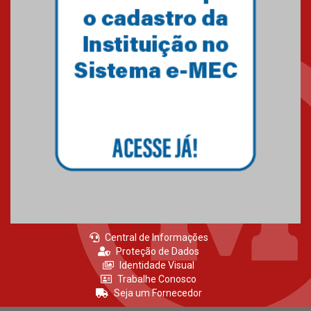
inscrições até 14 de agosto
15.06.2026
HUEM recebe certificação Ouro
do programa Segurança em
Alta da Unimed Curitiba
12.06.2026
Central de Informações
Proteção de Dados
Identidade Visual
Trabalhe Conosco
Seja um Fornecedor