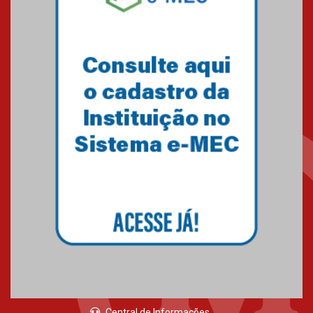
o câncer
23.06.2026
MackPesquisa 2026 prorroga
inscrições até 14 de agosto
15.06.2026
HUEM recebe certificação Ouro
do programa Segurança em
Alta da Unimed Curitiba
12.06.2026
Central de Informações