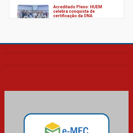
Acreditado Pleno: HUEM
celebra conquista de
certificação da ONA
08.07.2026
HUEM é o primeiro hospital do
Paraná a receber o sistema de
UTI's inteligentes
06.07.2026
Banco de Multitecidos do
HUEM recebe visita de
referência mundial em
transplante de tecidos
03.07.2026
Pós-Asco: evento do HUEM
debate novidades sobre
estudos e tratamentos contra