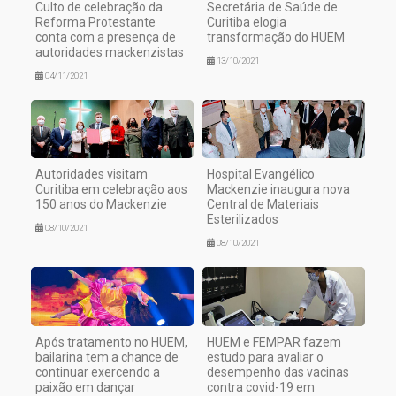
Culto de celebração da
Secretária de Saúde de
Reforma Protestante
Curitiba elogia
conta com a presença de
transformação do HUEM
autoridades mackenzistas
13/10/2021
04/11/2021
Autoridades visitam
Hospital Evangélico
Curitiba em celebração aos
Mackenzie inaugura nova
150 anos do Mackenzie
Central de Materiais
Esterilizados
08/10/2021
08/10/2021
Após tratamento no HUEM,
HUEM e FEMPAR fazem
bailarina tem a chance de
estudo para avaliar o
continuar exercendo a
desempenho das vacinas
paixão em dançar
contra covid-19 em