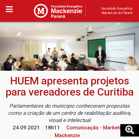
Faculdade Evangélica
Mackenzie do Paraná
HUEM apresenta projetos
para vereadores de Curitiba
Parlamentares do munícipio conheceram propostas
como a criação de um centro de reabilitação auditiva,
visual e intelectual
24.09.2021
18h11
Comunicação - Marketing
Mackenzie