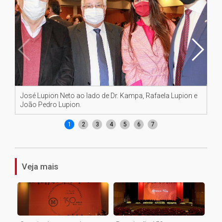
José Lupion Neto ao lado de Dr. Kampa, Rafaela Lupion e
Re
João Pedro Lupion.
Je
1
2
3
4
5
6
7
Veja mais