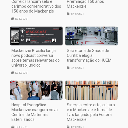
Correios lançam selo e
Premiação 150 anos
carimbo comemorativo dos
Mackenzie
150 anos do Mackenzie
18/10/2021
18/10/2021
Mackenzie Brasília lança
Secretária de Saúde de
novo podcast conversa
Curitiba elogia
sobre temas relevantes do
transformação do HUEM
universo jurídico
13/10/2021
13/10/2021
Hospital Evangélico
Sinergia entre arte, cultura
Mackenzie inaugura nova
e o Mackenzie é tema de
Central de Materiais
livro lançado pela Editora
Esterilizados
Mackenzie
08/10/2021
08/10/2021