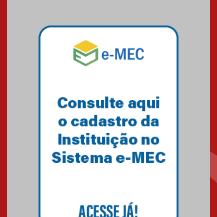
03.07.2026
Pós-Asco: evento do HUEM
debate novidades sobre
estudos e tratamentos contra
o câncer
23.06.2026
MackPesquisa 2026 prorroga
inscrições até 14 de agosto
15.06.2026
HUEM recebe certificação Ouro
do programa Segurança em
Alta da Unimed Curitiba
12.06.2026