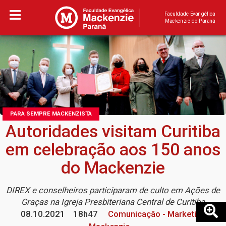
Faculdade Evangélica
Mackenzie do Paraná
PARA SEMPRE MACKENZISTA
Autoridades visitam Curitiba
em celebração aos 150 anos
do Mackenzie
DIREX e conselheiros participaram de culto em Ações de
Graças na Igreja Presbiteriana Central de Curitiba
08.10.2021
18h47
Comunicação - Marketing