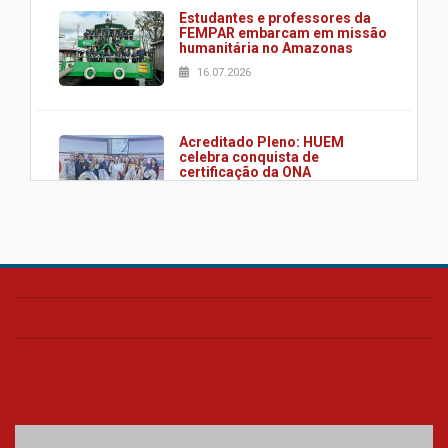
Estudantes e professores da
FEMPAR embarcam em missão
humanitária no Amazonas
16.07.2026
Acreditado Pleno: HUEM
celebra conquista de
certificação da ONA
08.07.2026
HUEM é o primeiro hospital do
Paraná a receber o sistema de
UTI's inteligentes
06.07.2026
Banco de Multitecidos do
HUEM recebe visita de
referência mundial em
transplante de tecidos