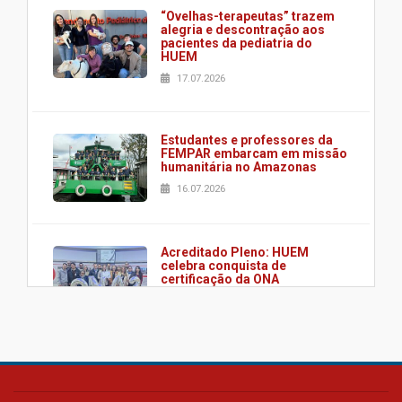
“Ovelhas-terapeutas” trazem
alegria e descontração aos
pacientes da pediatria do
HUEM
17.07.2026
Estudantes e professores da
FEMPAR embarcam em missão
humanitária no Amazonas
16.07.2026
Acreditado Pleno: HUEM
celebra conquista de
certificação da ONA
08.07.2026
HUEM é o primeiro hospital do
Paraná a receber o sistema de
UTI's inteligentes