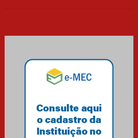
06.07.2026
Banco de Multitecidos do
HUEM recebe visita de
referência mundial em
transplante de tecidos
03.07.2026
Pós-Asco: evento do HUEM
debate novidades sobre
estudos e tratamentos contra
o câncer
23.06.2026
MackPesquisa 2026 prorroga
inscrições até 14 de agosto
15.06.2026