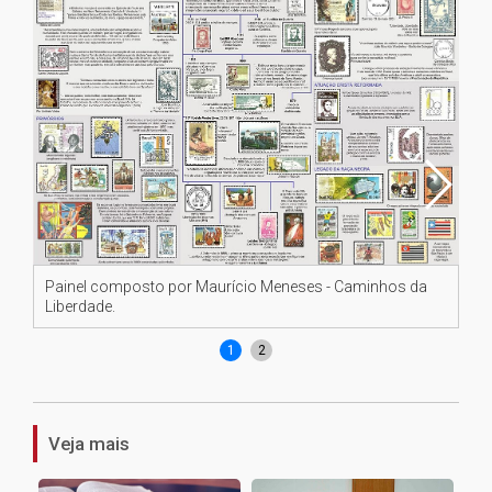
Painel composto por Maurício Meneses - Caminhos da
Ma
Liberdade.
do
1
2
Veja mais