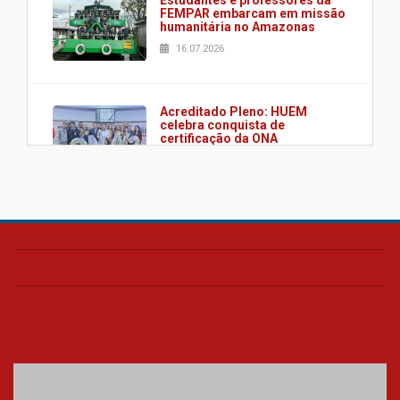
FEMPAR embarcam em missão
humanitária no Amazonas
16.07.2026
Acreditado Pleno: HUEM
celebra conquista de
certificação da ONA
08.07.2026
HUEM é o primeiro hospital do
Paraná a receber o sistema de
UTI's inteligentes
06.07.2026
Banco de Multitecidos do
HUEM recebe visita de
referência mundial em
transplante de tecidos
03.07.2026