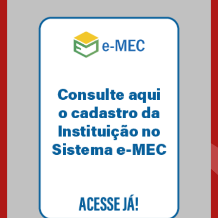
Pós-Asco: evento do HUEM
debate novidades sobre
estudos e tratamentos contra
o câncer
23.06.2026
MackPesquisa 2026 prorroga
inscrições até 14 de agosto
15.06.2026
HUEM recebe certificação Ouro
do programa Segurança em
Alta da Unimed Curitiba
12.06.2026