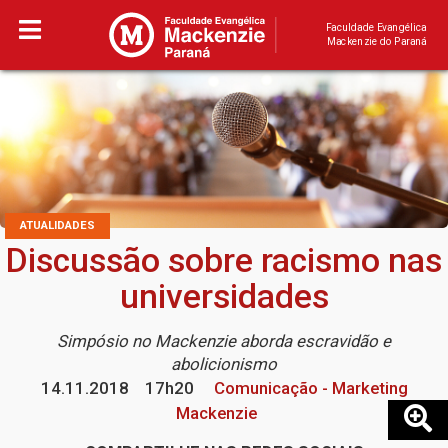
Faculdade Evangélica
Mackenzie do Paraná
ATUALIDADES
Discussão sobre racismo nas
universidades
Simpósio no Mackenzie aborda escravidão e
abolicionismo
14.11.2018
17h20
Comunicação - Marketing
Mackenzie