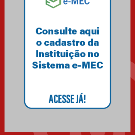
estudos e tratamentos contra
o câncer
23.06.2026
MackPesquisa 2026 prorroga
inscrições até 14 de agosto
15.06.2026
HUEM recebe certificação Ouro
do programa Segurança em
Alta da Unimed Curitiba
12.06.2026