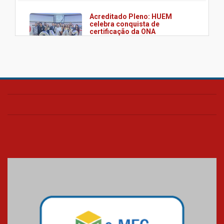
Acreditado Pleno: HUEM
celebra conquista de
certificação da ONA
08.07.2026
HUEM é o primeiro hospital do
Paraná a receber o sistema de
UTI's inteligentes
06.07.2026
Banco de Multitecidos do
HUEM recebe visita de
referência mundial em
transplante de tecidos
03.07.2026
Pós-Asco: evento do HUEM
debate novidades sobre