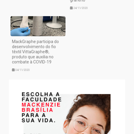
grafeno
24/11/2020
MackGraphe participa do
desenvolvimento do fio
têxtil VittaGraphe®,
produto que auxilia no
combate à COVID-19
04/11/2020