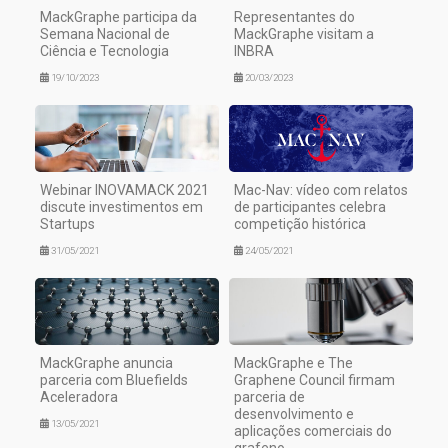
MackGraphe participa da
Representantes do
Semana Nacional de
MackGraphe visitam a
Ciência e Tecnologia
INBRA
19/10/2023
20/03/2023
Webinar INOVAMACK 2021
Mac-Nav: vídeo com relatos
discute investimentos em
de participantes celebra
Startups
competição histórica
31/05/2021
24/05/2021
MackGraphe anuncia
MackGraphe e The
parceria com Bluefields
Graphene Council firmam
Aceleradora
parceria de
desenvolvimento e
13/05/2021
aplicações comerciais do