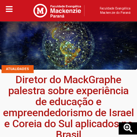
Faculdade Evangélica
Mackenzie do Paraná
ATUALIDADES
Diretor do MackGraphe
palestra sobre experiência
de educação e
empreendedorismo de Israel
e Coreia do Sul aplicados no
Brasil